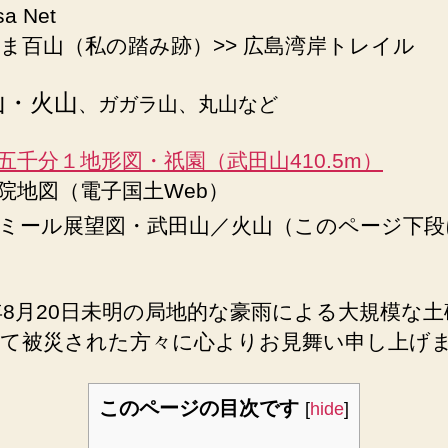
sa Net
ま百山（私の踏み跡）>> 広島湾岸トレイル
山・火山
、ガガラ山、丸山など
五千分１地形図・祇園（武田山410.5m）
院地図（電子国土Web）
ミール展望図・武田山／火山（このページ下段
4年8月20日未明の局地的な豪雨による大規模な
て被災された方々に心よりお見舞い申し上げ
このページの目次です
[
hide
]