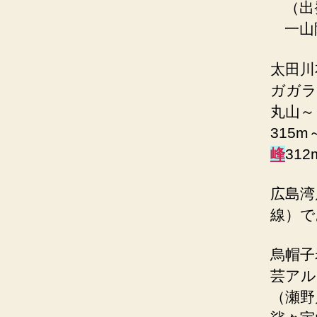
（出
一山
太田川
ガガラ
丸山～
315
峰
31
広島湾
線）で
烏帽子
芸アル
（瀬野