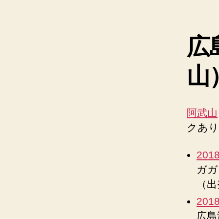
広
山
阿武山
クあり
201
ガガ
（出
201
広島