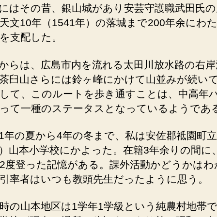
にはその昔、銀山城があり安芸守護職武田氏の
天文10年（1541年）の落城まで200年余にわ
を支配した。
からは、広島市内を流れる太田川放水路の右岸
茶臼山さらには鈴ヶ峰にかけて山並みが続い
して、このルートを歩き通すことは、中高年
って一種のステータスとなっているようであ
1年の夏から4年の冬まで、私は安佐郡祗園町
）山本小学校にかよった。在籍3年余りの間に
2度登った記憶がある。課外活動かどうかはわ
引率者はいつも教頭先生だったように思う。
時の山本地区は1学年1学級という純農村地帯