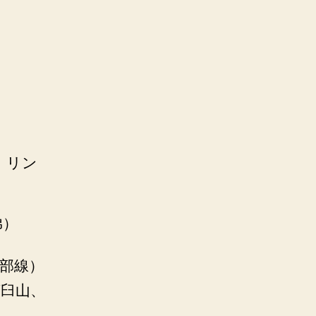
、リン
弟）
可部線）
茶臼山、