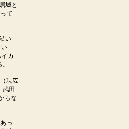
居城と
たって
沿い
てい
ハイカ
る。
立（現広
、武田
からな
であっ