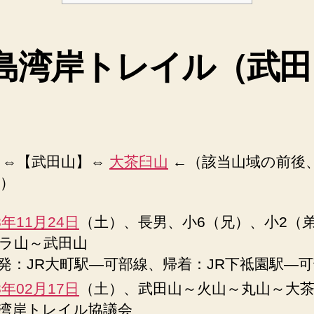
島湾岸トレイル（武田
）
⇔【武田山】⇔
大茶臼山
←（該当山域の前後
）
8年11月24日
（土）、長男、小6（兄）、小2（
ラ山～武田山
発：JR大町駅―可部線、帰着：JR下祗園駅―
8年02月17日
（土）、武田山～火山～丸山～大
湾岸トレイル協議会