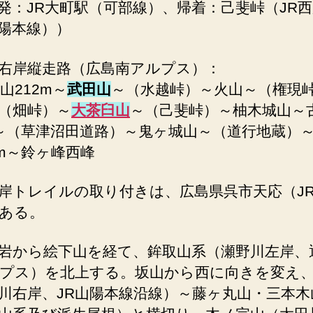
発：JR大町駅（可部線）、帰着：己斐峠（JR
陽本線））
右岸縦走路（広島南アルプス）：
山212m～
武田山
～（水越峠）～火山～（権現
（畑峠）～
大茶臼山
～（己斐峠）～柚木城山～
m～（草津沼田道路）～鬼ヶ城山～（道行地蔵）
2m～鈴ヶ峰西峰
岸トレイルの取り付きは、広島県呉市天応（J
ある。
岩から絵下山を経て、鉾取山系（瀬野川左岸、
プス）を北上する。坂山から西に向きを変え
川右岸、JR山陽本線沿線）～藤ヶ丸山・三本木