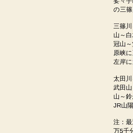
娑々宇
の三篠
三篠川
山～白
冠山～
原峡に
左岸に
太田川
武田山
山～鈴
JR山
注：最
万5千