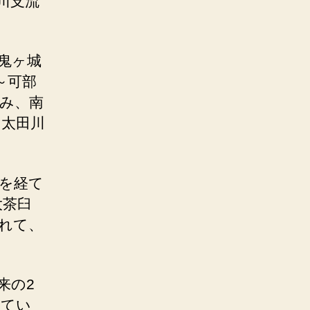
川支流
鬼ヶ城
～可部
み、南
て太田川
を経て
大茶臼
れて、
来の2
れてい