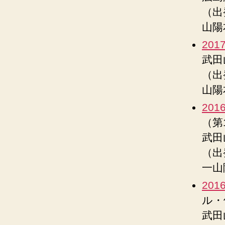
（出
山陽
201
武田
（出
山陽
201
（第
武田
（出
一山
201
ル・
武田