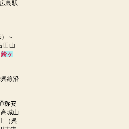
西広島駅
峠）～
古田山
～
鈴ヶ
R呉線沿
通称安
、高城山
山（呉