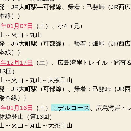
発：JR大町駅―可部線、帰着：己斐峠（JR西
本線））
7年01月07日
（土）、小4（兄）
山～火山～丸山
発：JR大町駅（可部線）、帰着：畑峠（JR西
本線））
6年12月17日
（土）、広島湾岸トレイル・踏査
13回）
山～火山～丸山～大茶臼山
発：JR大町駅（可部線）、帰着：己斐峠（JR
陽本線））
6年01月16日
（土）
モデルコース
、広島湾岸ト
体験登山（第13回）
山～火山～丸山～大茶臼山