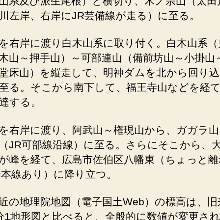
山系及び派生尾根）と横切り、木ノ宗山（太田
川左岸、右岸にJR芸備線が走る）に至る。
を右岸に渡り白木山系に取り付く。白木山系（
木山～押手山）～可部連山（備前坊山～小掛山
堂床山）を縦走して、明神ダムを北から回り込
至る。そこから南下して、福王寺山などを経
達する。
を右岸に渡り、阿武山～権現山から、ガガラ山
（JR可部線沿線）に至る。さらにそこから、
が峰を経て、広島市佐伯区八幡東（ちょっと離
陽本線あり）に降り立つ。
近の地理院地図（電子国土Web）の標高は、旧
分1地形図と比べると、全般的に数値が変更さ