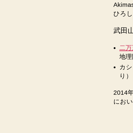
Akima
ひろし
武田
二万
地理
カシ
り）
201
におい