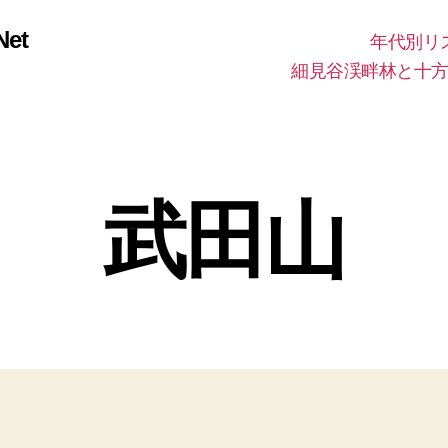
et
年代別リ
細見谷渓畔林と十
武田山