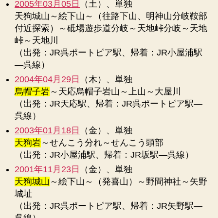
2005年03月05日
（土）、単独
天狗城山～絵下山～（往路下山、明神山分岐鞍部
付近探索）～砥場遊歩道分岐～天地峠分岐～天地
峠～天地川
（出発：JR呉ポートピア駅、帰着：JR小屋浦駅
―呉線）
2004年04月29日
（木）、単独
烏帽子岩
～天応烏帽子岩山～上山～大屋川
（出発：JR天応駅、帰着：JR呉ポートピア駅―
呉線）
2003年01月18日
（金）、単独
天狗岩
～せんこう分れ～せんこう頭部
（出発：JR小屋浦駅、帰着：JR坂駅―呉線）
2001年11月23日
（金）、単独
天狗城山
～絵下山～（発喜山）～野間神社～矢野
城址
（出発：JR呉ポートピア駅、帰着：JR矢野駅―
呉線）