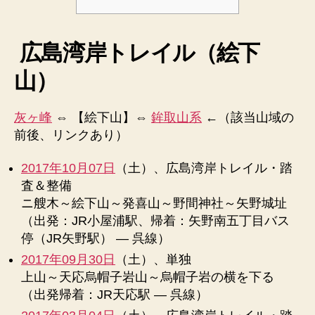
広島湾岸トレイル（絵下
山）
灰ヶ峰
⇔ 【絵下山】⇔
鉾取山系
←（該当山域の
前後、リンクあり）
2017年10月07日
（土）、広島湾岸トレイル・踏
査＆整備
ニ艘木～絵下山～発喜山～野間神社～矢野城址
（出発：JR小屋浦駅、帰着：矢野南五丁目バス
停（JR矢野駅） ― 呉線）
2017年09月30日
（土）、単独
上山～天応烏帽子岩山～烏帽子岩の横を下る
（出発帰着：JR天応駅 ― 呉線）