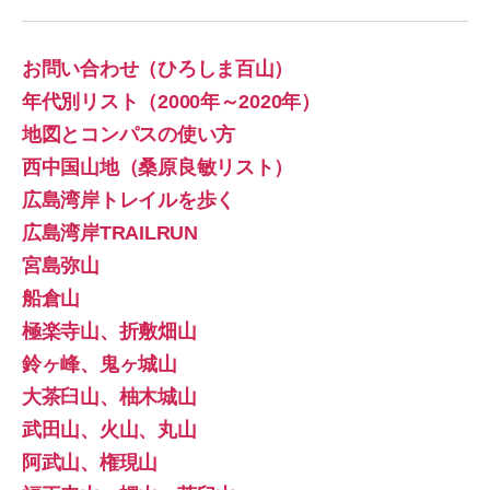
お問い合わせ（ひろしま百山）
年代別リスト（2000年～2020年）
地図とコンパスの使い方
西中国山地（桑原良敏リスト）
広島湾岸トレイルを歩く
広島湾岸TRAILRUN
宮島弥山
船倉山
極楽寺山、折敷畑山
鈴ヶ峰、鬼ヶ城山
大茶臼山、柚木城山
武田山、火山、丸山
阿武山、権現山