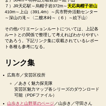
７）JR天応駅～烏帽子岩372m～
天応烏帽子岩山
410m～上山（391.4m）～呉市野外活動センター
～深山の滝～〈二艘木峠～（６）～絵下山〉
その他バリエーションルートについては、上記各
ルートとの関係で整理して考えればわかりやすい
であろう。下記リンク集に収載されているレポー
ト各種も参考になる。
リンク集
広島市／安芸区役所
／あきく魅力探見隊
安芸区魅力マップ各シリーズのダウンロード
可能（PDFファイル）
山歩きと山野草のページ
／山歩き／守田さん