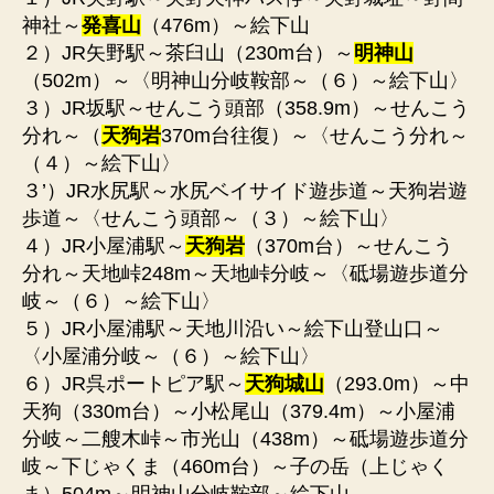
神社～
発喜山
（476m）～絵下山
２）JR矢野駅～茶臼山（230m台）～
明神山
（502m）～〈明神山分岐鞍部～（６）～絵下山〉
３）JR坂駅～せんこう頭部（358.9m）～せんこう
分れ～（
天狗岩
370m台往復）～〈せんこう分れ～
（４）～絵下山〉
３’）JR水尻駅～水尻ベイサイド遊歩道～天狗岩遊
歩道～〈せんこう頭部～（３）～絵下山〉
４）JR小屋浦駅～
天狗岩
（370m台）～せんこう
分れ～天地峠248m～天地峠分岐～〈砥場遊歩道分
岐～（６）～絵下山〉
５）JR小屋浦駅～天地川沿い～絵下山登山口～
〈小屋浦分岐～（６）～絵下山〉
６）JR呉ポートピア駅～
天狗城山
（293.0m）～中
天狗（330m台）～小松尾山（379.4m）～小屋浦
分岐～二艘木峠～市光山（438m）～砥場遊歩道分
岐～下じゃくま（460m台）～子の岳（上じゃく
ま）504m～明神山分岐鞍部～絵下山