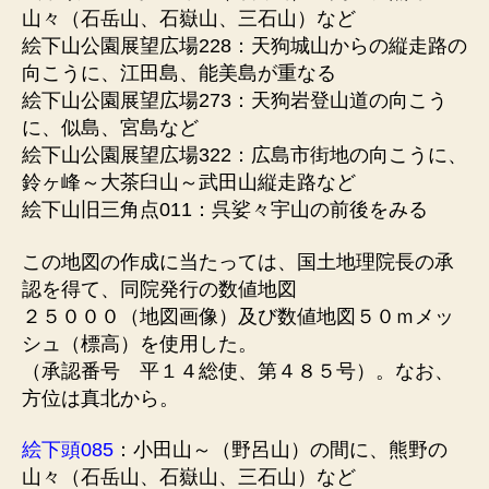
山々（石岳山、石嶽山、三石山）など
絵下山公園展望広場228：天狗城山からの縦走路の
向こうに、江田島、能美島が重なる
絵下山公園展望広場273：天狗岩登山道の向こう
に、似島、宮島など
絵下山公園展望広場322：広島市街地の向こうに、
鈴ヶ峰～大茶臼山～武田山縦走路など
絵下山旧三角点011：呉娑々宇山の前後をみる
この地図の作成に当たっては、国土地理院長の承
認を得て、同院発行の数値地図
２５０００（地図画像）及び数値地図５０ｍメッ
シュ（標高）を使用した。
（承認番号 平１４総使、第４８５号）。なお、
方位は真北から。
絵下頭085
：小田山～（野呂山）の間に、熊野の
山々（石岳山、石嶽山、三石山）など