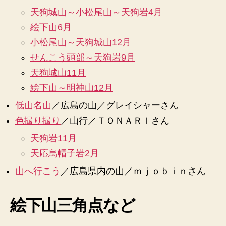
天狗城山～小松尾山～天狗岩4月
絵下山6月
小松尾山～天狗城山12月
せんこう頭部～天狗岩9月
天狗城山11月
絵下山～明神山12月
低山名山
／広島の山／グレイシャーさん
色撮り撮り
／山行／ＴＯＮＡＲＩさん
天狗岩11月
天応烏帽子岩2月
山へ行こう
／広島県内の山／ｍｊｏｂｉｎさん
絵下山三角点など