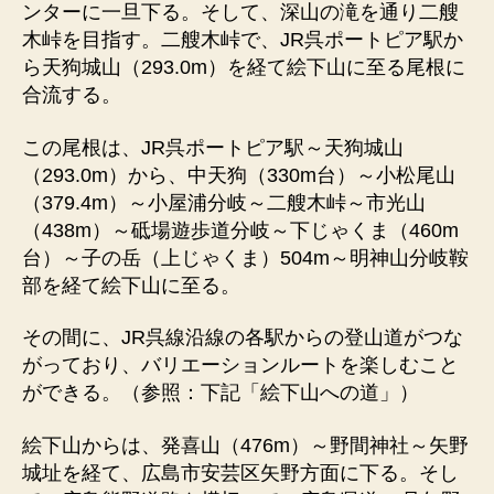
ンターに一旦下る。そして、深山の滝を通り二艘
木峠を目指す。二艘木峠で、JR呉ポートピア駅か
ら天狗城山（293.0m）を経て絵下山に至る尾根に
合流する。
この尾根は、JR呉ポートピア駅～天狗城山
（293.0m）から、中天狗（330m台）～小松尾山
（379.4m）～小屋浦分岐～二艘木峠～市光山
（438m）～砥場遊歩道分岐～下じゃくま（460m
台）～子の岳（上じゃくま）504m～明神山分岐鞍
部を経て絵下山に至る。
その間に、JR呉線沿線の各駅からの登山道がつな
がっており、バリエーションルートを楽しむこと
ができる。（参照：下記「絵下山への道」）
絵下山からは、発喜山（476m）～野間神社～矢野
城址を経て、広島市安芸区矢野方面に下る。そし