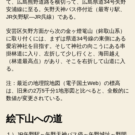
て、広島熊野道路を横切って、広島県道34号矢野
安浦線に至る。矢野天神バス停付近（最寄り駅、
JR矢野駅―JR呉線）である。
安芸区矢野方面から次の金ヶ燈篭山（鉾取山系）
に取り付くには、まずは県道34号線の東側にある
愛宕神社を目指す。そして神社の向こうにある串
掛林道に入り、左折して少し行くと、海田越え
（林道最高点）があり、そこを右折して山道に入
る。
注：最近の地理院地図（電子国土Web）の標高
は、旧来の2万5千分1地形図と比べると、全般的に
数値が変更されている。
絵下山への道
１）JR矢野駅～矢野天神バス停～矢野城址～野間