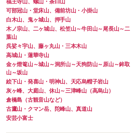
福王寺山、螺山・茶臼山
可部冠山・堂床山、備前坊山・小掛山
白木山、鬼ヶ城山、押手山
木ノ宗山、二ヶ城山、松笠山～牛田山～尾長山～二
葉山
呉娑々宇山、藤ヶ丸山・三本木山
高城山・蓮華寺山
金ヶ燈篭山～城山～洞所山～天狗防山～原山～鉾取
山～坂山
絵下山・発喜山・明神山、天応烏帽子岩山
灰ヶ峰、大庭山、休山～三津峰山（高烏山）
倉橋島（古観音山など）
古鷹山・クマン岳、陀峰山、真道山
安芸小富士