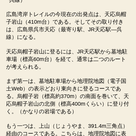
広島湾岸トレイルの今現在の出発点は、天応烏帽
子岩山（410m台）である。そしてその取り付き
は、広島県呉市天応（最寄り駅、JR天応駅―呉
線）になる。
天応烏帽子岩山に登るには、JR天応駅から墓地駐
車場（標高60m台）を経て、通常は二つのルート
が考えられる。
まず第一は、墓地駐車場から地理院地図（電子国
土Web）の表示どおり東向きに登るコースであ
る。烏帽子岩（標高約370m）の南面を巻いて、天
応烏帽子岩山の北側（標高400mくらい）に登り付
く。（かなりの岩場である）
もう一つは、上山（じょうやま、391.4m三角点）
経由のコースである。こちらは、地理院地図に表