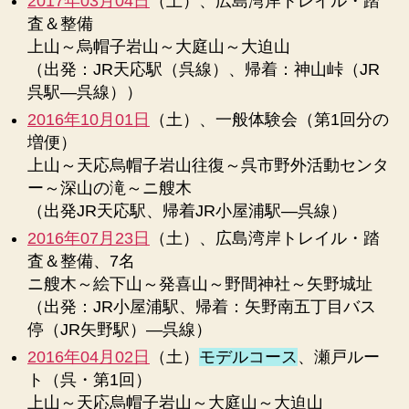
2017年03月04日
（土）、広島湾岸トレイル・踏
査＆整備
上山～烏帽子岩山～大庭山～大迫山
（出発：JR天応駅（呉線）、帰着：神山峠（JR
呉駅―呉線））
2016年10月01日
（土）、一般体験会（第1回分の
増便）
上山～天応烏帽子岩山往復～呉市野外活動センタ
ー～深山の滝～ニ艘木
（出発JR天応駅、帰着JR小屋浦駅―呉線）
2016年07月23日
（土）、広島湾岸トレイル・踏
査＆整備、7名
ニ艘木～絵下山～発喜山～野間神社～矢野城址
（出発：JR小屋浦駅、帰着：矢野南五丁目バス
停（JR矢野駅）―呉線）
2016年04月02日
（土）
モデルコース
、瀬戸ルー
ト（呉・第1回）
上山～天応烏帽子岩山～大庭山～大迫山