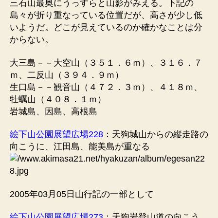
三石山最奥にうっすらと山影がみえる。下記の
島々が折り重なっている位置だが、高さが少し低
いようだ。どこが見えているのか確かなことは分
からない。
大三島－－大空山（３５１．６ｍ）、３１６．７
ｍ、二反山（３９４．９ｍ）
生口島－－観音山（４７２．３ｍ）、４１８ｍ、
牡蠣山（４０８．１ｍ）
岩城島、因島、高根島
絵下山公園展望広場228
：天狗城山からの縦走路の
向こうに、江田島、能美島が重なる
2005年03月05日山行記の一部として
絵下山公園展望広場273
：天狗岩登山道の向こう