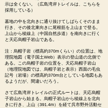
示は全くない。（広島湾岸トレイルは、こちらを
採用している）
墓地の中を北向きに通り抜けてしばらくそのまま
行き、その後北東向きに尾根筋を上山まで登る。
上山から稜線上（中国自然歩道）を南向きに行く
と天応烏帽子岩山である。
注：烏帽子岩（標高約370mくらい）の位置は、地
理院地図（電子国土Web）表示の登山道の北側で
ある。この烏帽子岩の位置を、天応烏帽子岩山
（地理院地図では、烏帽子岩と表示）西面の毛虫
記号（岩場）の標高約370m台としている地図もあ
るようだが、間違いだろう。
さて広島湾岸トレイルの正式ルートは、天応烏帽
子岩山から始まる。烏帽子岩山から稜線上を北向
きに行き、上山（391.4m）を経て呉市野外活動セ