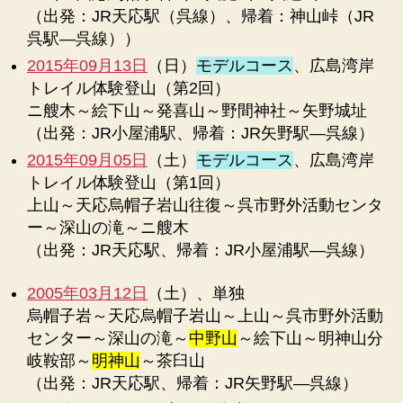
（出発：JR天応駅（呉線）、帰着：神山峠（JR
呉駅―呉線））
2015年09月13日
（日）
モデルコース
、広島湾岸
トレイル体験登山（第2回）
ニ艘木～絵下山～発喜山～野間神社～矢野城址
（出発：JR小屋浦駅、帰着：JR矢野駅―呉線）
2015年09月05日
（土）
モデルコース
、広島湾岸
トレイル体験登山（第1回）
上山～天応烏帽子岩山往復～呉市野外活動センタ
ー～深山の滝～ニ艘木
（出発：JR天応駅、帰着：JR小屋浦駅―呉線）
2005年03月12日
（土）、単独
烏帽子岩～天応烏帽子岩山～上山～呉市野外活動
センター～深山の滝～
中野山
～絵下山～明神山分
岐鞍部～
明神山
～茶臼山
（出発：JR天応駅、帰着：JR矢野駅―呉線）