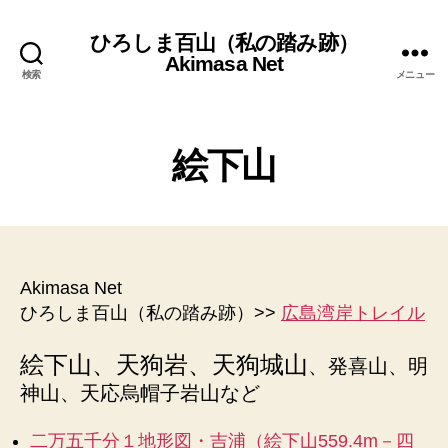
ひろしま百山（私の踏み跡）
Akimasa Net
検索
メニュー
絵下山
Akimasa Net
ひろしま百山（私の踏み跡）>>
広島湾岸トレイル
絵下山、天狗岩、天狗城山
、発喜山、明
神山、天応烏帽子岩山など
二万五千分１地形図・吉浦（絵下山559.4m－四