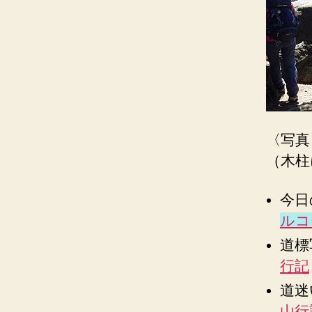
〈写真
（木柱
今日
ルコ
道標
行記
道迷
山行