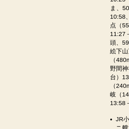
ま、50
10:5
点（55
11:
頭、59
絵下山頂
（480
野間神社
台）1
（240
岐（14
13:5
JR
ニ艘