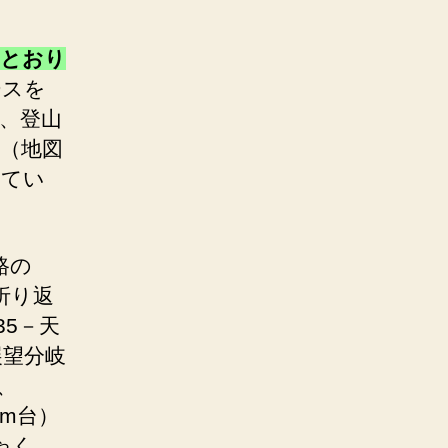
のとおり
ースを
、登山
（地図
じてい
路の
－折り返
35－天
展望分岐
9、
0m台）
ゃく