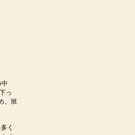
の中
下っ
め、班
め多く