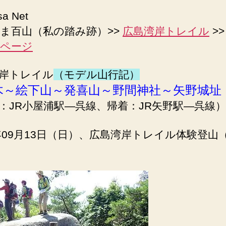
sa Net
ま百山（私の踏み跡）>>
広島湾岸トレイル
>
ページ
岸トレイル
（モデル山行記）
木～絵下山～発喜山～野間神社～矢野城址
：JR小屋浦駅―呉線、帰着：JR矢野駅―呉線）
5年09月13日（日）、広島湾岸トレイル体験登山