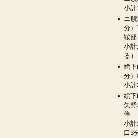
小計
ニ艘
分）
鞍部
小計
る）
絵下
分）
小計
絵下
矢野
停
小計
口3