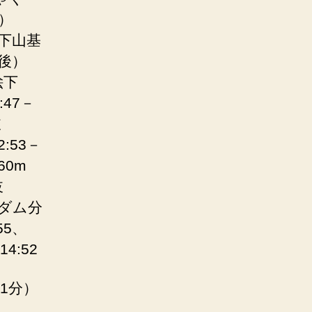
後）
絵下山基
前後）
絵下
:47－
岐
:53－
60m
岐
中ダム分
55、
4:52
1分）