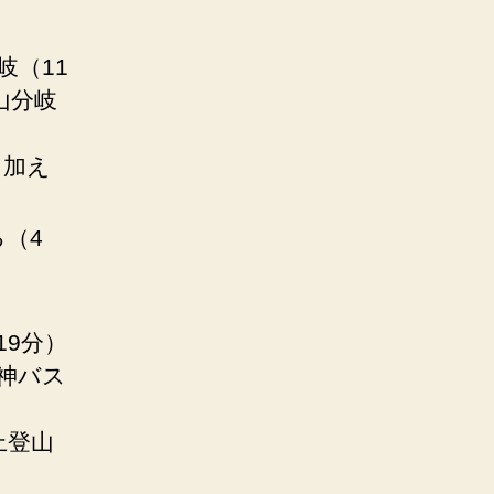
岐（11
山分岐
を加え
（4
19分）
天神バス
上登山