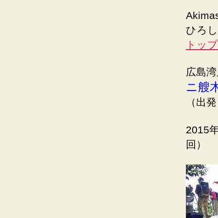
Akima
ひろし
トップ
広島湾
ニ艘
（出発
201
回）