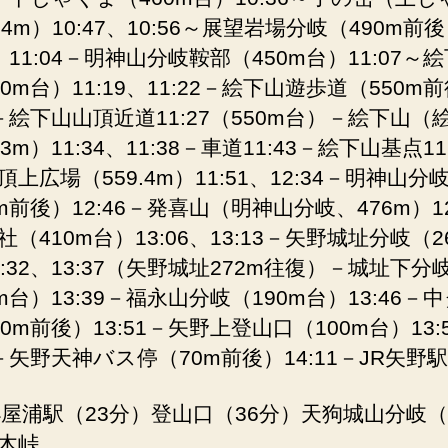
4m）10:47、10:56～展望岩場分岐（490m前
8、11:04－明神山分岐鞍部（450m台）11:07～
0m台）11:19、11:22－絵下山遊歩道（550m
27－絵下山山頂近道11:27（550m台）－絵下山（
3m）11:34、11:38－車道11:43－絵下山基点11
上広場（559.4m）11:51、12:34－明神山分
m前後）12:46－発喜山（明神山分岐、476m）12
（410m台）13:06、13:13－矢野城址分岐（2
3:32、13:37（矢野城址272m往復）－城址下分
m台）13:39－福永山分岐（190m台）13:46－
0m前後）13:51－矢野上登山口（100m台）13:
8－矢野天神バス停（70m前後）14:11－JR矢野駅1
小屋浦駅（23分）登山口（36分）天狗城山分岐（
木峠