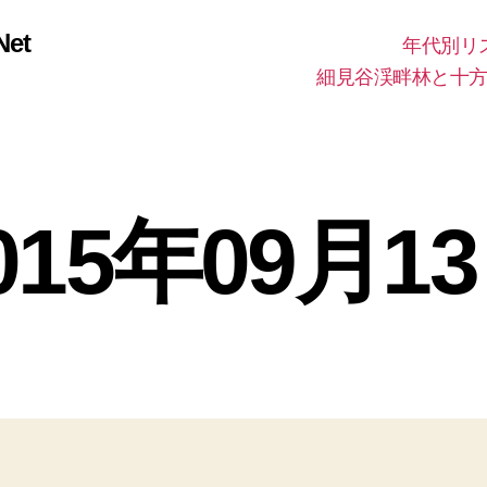
et
年代別リ
細見谷渓畔林と十
015年09月1
2
作
0
成
1
者
7
年
:
投
投
管
6
稿
稿
理
月
者
日
人
2
日