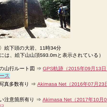
〉絵下頭の大岩、11時34分
には、絵下山山頂593.0mと表示されている）
の山行ルート図 ⇒
GPS軌跡（2015年09月13
ース
写真多数有り ⇒
Akimasa Net（2016年07月2
い注意箇所有り ⇒
Akimasa Net（2017年10月
記