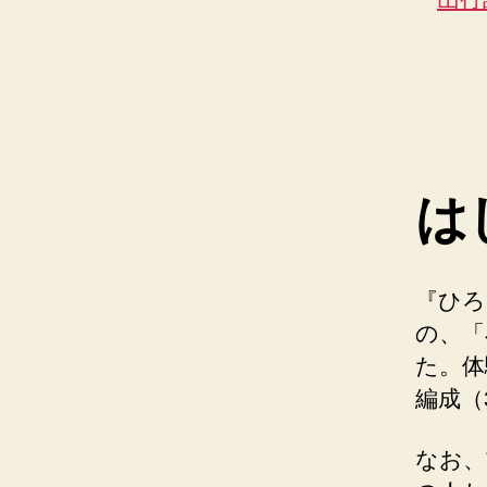
は
『ひろ
の、「
た。体
編成（
なお、