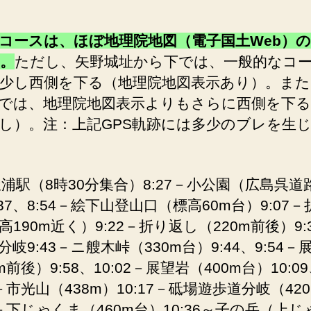
コースは、ほぼ地理院地図（電子国土Web）
。
ただし、矢野城址から下では、一般的なコ
少し西側を下る（地理院地図表示あり）。また
では、地理院地図表示よりもさらに西側を下る
し）。注：上記GPS軌跡には多少のブレを生
屋浦駅（8時30分集合）8:27－小公園（広島呉道
:37、8:54－絵下山登山口（標高60m台）9:07
高190m近く）9:22－折り返し（220m前後）9:
分岐9:43－ニ艘木峠（330m台）9:44、9:54－
m前後）9:58、10:02－展望岩（400m台）10:0
1－市光山（438m）10:17－砥場遊歩道分岐（42
25－下じゃくま（460m台）10:36～子の岳（上じ