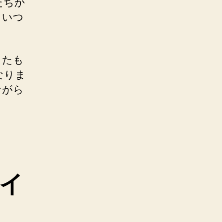
たちか
 いつ
。
したも
なりま
ながら
イ