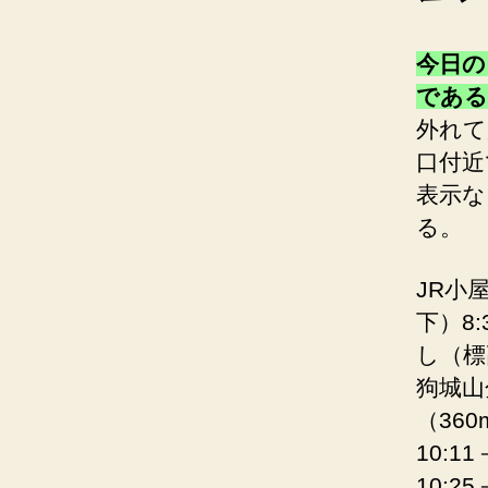
今日の
である
外れて
口付近
表示な
る。
JR小
下）8
し（標
狗城山
（360
10:1
10: