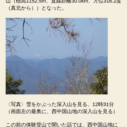
山（標高1152.5m、直線距離30.0km、方位316.2度
（真北から））となった。
〈写真〉雪をかぶった深入山を見る、12時31分
（画面左の最奥に、西中国山地の深入山を見る）
この前の体験登山で聞いた話では、西中国山地に