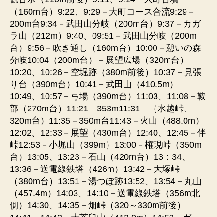
（160m台）9:22、9:29－大町コース合流9:29－
200m台9:34－武田山分岐（200m台）9:37－カガ
ラ山（212m）9:40、09:51－武田山分岐（200m
台）9:56－吹き通し（160m台）10:00－憩いの森
分岐10:04（200m台）－展望広場（320m台）
10:20、10:26－空堀跡（380m前後）10:37－見張
り台（390m台）10:41－武田山（410.5m）
10:49、10:57－弓場（390m台）11:03、11:08－鞍
部（270m台）11:21－353m11:31－（水越峠、
320m台）11:35－350m台11:43－火山（488.0m）
12:02、12:33－展望（430m台）12:40、12:45－伴
峠12:53－小堀山（399m）13:00－権現峠（350m
台）13:05、13:23－石山（420m台）13：34、
13:36－送電線鉄塔（426m）13:42－大塚峠
（380m台）13:51－湯つぼ跡13:52、13:54－丸山
（457.4m）14:03、14:10－送電線鉄塔（356m北
側）14:30、14:35－畑峠（320～330m前後）