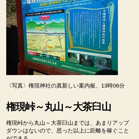
〈写真〉権現神社の真新しい案内板、13時06分
権現峠～丸山～大茶臼山
権現峠から丸山～大茶臼山までは、あまりアップ
ダウンはないので、思った以上に距離を稼ぐこと
ができる。