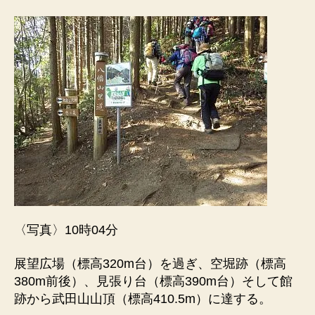
〈写真〉10時04分
展望広場（標高320m台）を過ぎ、空堀跡（標高
380m前後）、見張り台（標高390m台）そして館
跡から武田山山頂（標高410.5m）に達する。