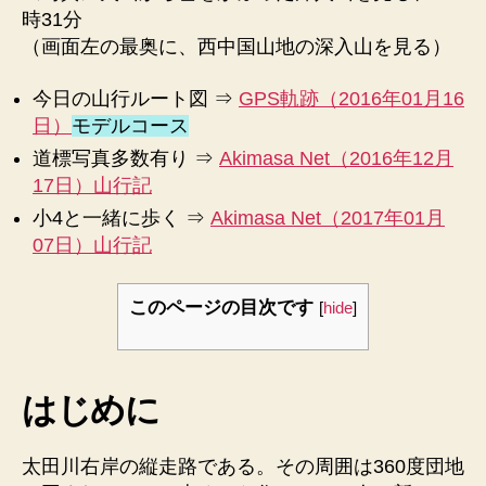
時31分
（画面左の最奥に、西中国山地の深入山を見る）
今日の山行ルート図 ⇒
GPS軌跡（2016年01月16
日）
モデルコース
道標写真多数有り ⇒
Akimasa Net（2016年12月
17日）山行記
小4と一緒に歩く ⇒
Akimasa Net（2017年01月
07日）山行記
このページの目次です
[
hide
]
はじめに
太田川右岸の縦走路である。その周囲は360度団地