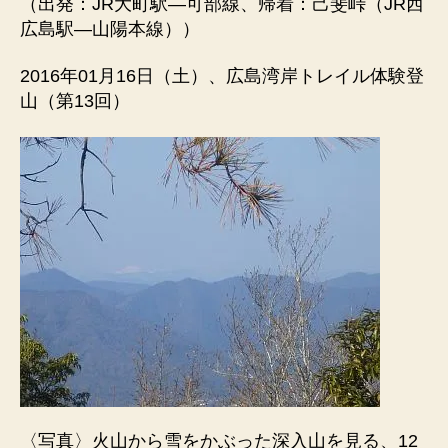
（出発：JR大町駅―可部線、帰着：己斐峠（JR西
広島駅―山陽本線））
2016年01月16日（土）、広島湾岸トレイル体験登
山（第13回）
〈写真〉火山から雪をかぶった深入山を見る、12