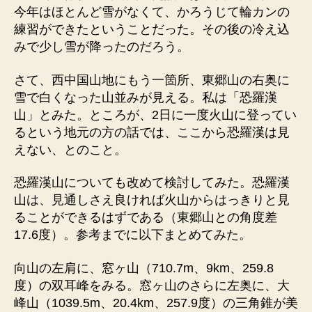
今年はほとんど雪がなくて、かろうじて輪カンの
練習ができたということだった。その後の冷え込
みで少し雪が降ったのだろう。
さて、西中国山地にもう一箇所、東郷山の右奥に
雪で白くなった山並みが見える。私は「恐羅漢
山」とみた。ところが、2日に一度火山に登ってい
るという地元の方の話では、ここから恐羅漢は見
えない、とのこと。
恐羅漢山についても改めて検討してみた。恐羅漢
山は、見通しさえ良ければ火山からはっきりと見
ることができるはずである（東郷山との角度差
17.6度）。参考までに以下まとめてみた。
向山の左肩に、窓ヶ山（710.7m、9km、259.8
度）の双耳峰をみる。窓ヶ山のさらに左奥に、大
峰山（1039.5m、20.4km、257.9度）の三角錐が美