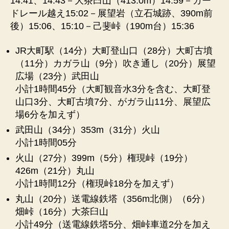
14:41、14:43－大茶臼山（413.0m）14:59－ガー
ドレール越え15:02－展望岩（立石城跡、390m前
後）15:06、15:10－己斐峠（190m台）15:36
JR大町駅（14分）大町登山口（28分）大町古墳
（11分）カガラ山（9分）吹き通し（20分）展望
広場（23分）武田山
小計1時間45分（大町観音水3分を含む、大町登
山口3分、大町古墳7分、がガラ山11分、展望広
場6分を加えず）
武田山（34分）353m（31分）火山
小計1時間05分
火山（27分）399m（5分）権現峠（19分）
426m（21分）丸山
小計1時間12分（権現峠18分を加えず）
丸山（20分）送電線鉄塔（356m北側）（6分）
畑峠（16分）大茶臼山
小計49分（送電線鉄塔5分、畑峠車道2分を加え