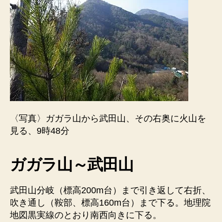
〈写真〉ガガラ山から武田山、その右奥に火山を
見る、9時48分
ガガラ山～武田山
武田山分岐（標高200m台）まで引き返して右折、
吹き通し（鞍部、標高160m台）まで下る。地理院
地図黒実線のとおり南西向きに下る。