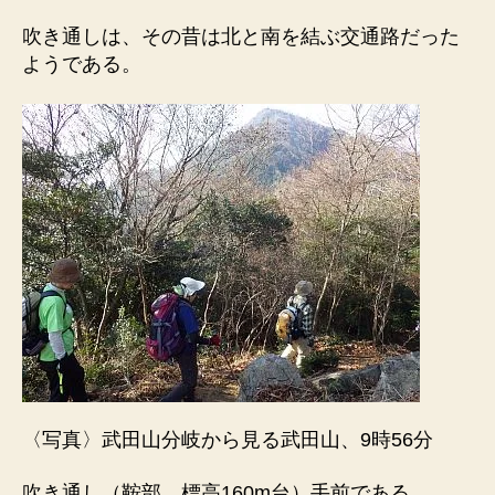
吹き通しは、その昔は北と南を結ぶ交通路だった
ようである。
〈写真〉武田山分岐から見る武田山、9時56分
吹き通し（鞍部、標高160m台）手前である。