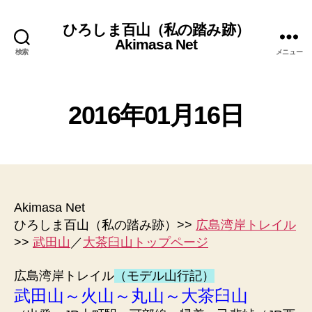
ひろしま百山（私の踏み跡）
Akimasa Net
検索
メニュー
2
作
0
2016年01月16日
成
1
者
7
年
:
投
投
管
4
稿
稿
理
月
者
日
人
7
日
Akimasa Net
ひろしま百山（私の踏み跡）>>
広島湾岸トレイル
>>
武田山
／
大茶臼山トップページ
広島湾岸トレイル
（モデル山行記）
武田山～火山～丸山～大茶臼山