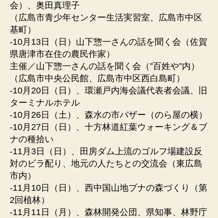
会）、奥田真理子
（広島市青少年センター生活実習室、広島市中区
基町）
-10月13日（日）山下惣一さんの話を聞く会（佐賀
県唐津市在住の農民作家）
主催／山下惣一さんの話を聞く会（”百姓や”内）
（広島市中央公民館、広島市中区西白島町）
-10月20日（日）、環瀬戸内海会議代表者会議、旧
ターミナルホテル
-10月26日（土）、森水の市バザー（のら屋の横）
-10月27日（日）、十方林道紅葉ウォーキング＆ブ
ナの種拾い
-11月3日（日）、田房ダム上流のゴルフ場建設反
対のビラ配り、地元の人たちとの交流会（東広島
市内）
-11月10日（日）、西中国山地ブナの森づくり（第
2回植林）
-11月11日（月）、森林開発公団、県知事、林野庁