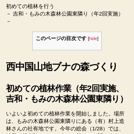
録
初めての植林を行う
へ
－ 吉和・もみの木森林公園東隣り（年2回実施）
の
－
このページの目次です
[
hide
]
西中国山地ブナの森づくり
初めての植林作業（年2回実施、
吉和・もみの木森林公園東隣り）
いよいよ初めての植林作業を開始しました。場所
は、もみの木森林公園東隣りにある（有）村上造
林さんの社有地です。今年の総会（1/28）では、