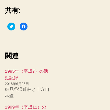
共有:
ク
F
リ
a
ッ
c
ク
e
し
b
て
o
T
o
w
k
i
で
関連
t
共
t
有
e
す
r
る
で
に
共
は
1995年（平成7）の活
有
ク
(
リ
動記録
新
ッ
し
ク
2018年6月23日
い
し
細見谷渓畔林と十方山
ウ
て
ィ
く
林道
ン
だ
ド
さ
ウ
い
で
(
1999年（平成11）の
開
新