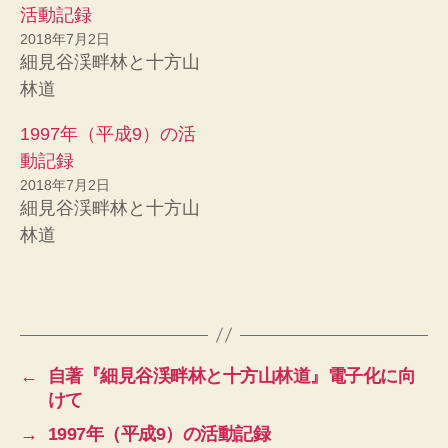
き
し
活動記録
ま
い
す
ウ
2018年7月2日
)
ィ
ン
細見谷渓畔林と十方山
ド
ウ
林道
で
開
き
1997年（平成9）の活
ま
す
動記録
)
2018年7月2日
細見谷渓畔林と十方山
林道
←
自著『細見谷渓畔林と十方山林道』電子化に向
けて
→
1997年（平成9）の活動記録