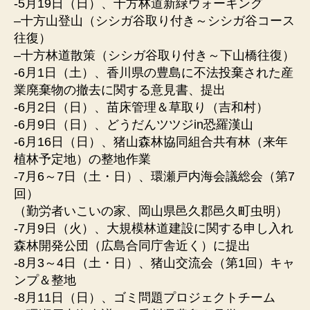
-5月19日（日）、十方林道新緑ウォーキング
–十方山登山（シシガ谷取り付き～シシガ谷コース
往復）
–十方林道散策（シシガ谷取り付き～下山橋往復）
-6月1日（土）、香川県の豊島に不法投棄された産
業廃棄物の撤去に関する意見書、提出
-6月2日（日）、苗床管理＆草取り（吉和村）
-6月9日（日）、どうだんツツジin恐羅漢山
-6月16日（日）、猪山森林協同組合共有林（来年
植林予定地）の整地作業
-7月6～7日（土・日）、環瀬戸内海会議総会（第7
回）
（勤労者いこいの家、岡山県邑久郡邑久町虫明）
-7月9日（火）、大規模林道建設に関する申し入れ
森林開発公団（広島合同庁舎近く）に提出
-8月3～4日（土・日）、猪山交流会（第1回）キャ
ンプ＆整地
-8月11日（日）、ゴミ問題プロジェクトチーム