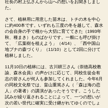
社長の村上弘さんから山への想いをお聞きしまし
た。
さて、植林用に用意した苗木は、トチの木を中心
に約400本です。いずれも三度の冬を越して、森水
の会自身の手で種から大切に育ててきた（1993年
秋、種まき）ものばかりです。一般にも呼び掛け
て、「広葉樹を植えよう」（4/14）、「西中国山
地ブナの森づくり」（11/10）として2回に分けて
植林しました。
11月10日の植林には、古川耕三さん（崇徳高校教
諭、森水会員）の声かけに応じて、同校生徒会有
志の皆さんが何人も参加してくれました。今年6月
の同校文化祭では、畠山重篤さん（「森は海の恋
人」の著者）の講演があったそうです。こうした
試みが繰り返されることによって、一つの想いが
次の若い世代に確実に受け継がれてゆくのでしょ