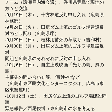
チーム（環瀬戸内海会議）、香川県豊島で現地の
方々と交流
-9月19日（木）、十方林道反対申し入れ（広島県
林務部）
-9月24日（火）、田房ダム上流のゴルフ場建設反
対のビラ配り（広島県庁）
-9月29日（日）、植林用苗畑の草取り（吉和村）
-9月30日（月）、田房ダム上流のゴルフ場建設反
対
間組と広島県のそれぞれに反対の申し入れ
-10月6日（日）、自主上映映画「光りの島、風の
島」
主催先の問い合わせ等、”百姓や”など
（広島市東区民文化センタースタジオ、広島市東
区東蟹屋町）
-10月12日（土）、田房ダム上流のゴルフ場建設問
題
緊急報告／西尾俊博（東広島市の水を考える