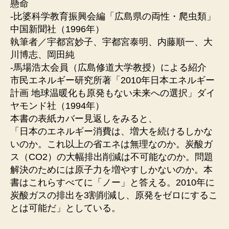
懸命
-比婆科学教育振興会編「広島県の両性・爬虫類」
中国新聞社（1996年）
執筆者／宇都宮妙子、宇都宮泰明、内藤順一、大
川博志、岡田純
-馬場浩太会員（広島修道大学教授）による紹介
市民エネルギー研究所著「2010年日本エネルギー
計画 地球温暖化も原発もない未来への選択」ダイ
ヤモンド社（1994年）
本書の表紙カバー見返しをみると、
「日本のエネルギー消費は、増大を続けるしかな
いのか。これ以上の省エネは無理なのか。炭酸ガ
ス（CO2）の大幅排出削減は不可能なのか。問題
解決のためには原子力を増やすしかないのか。本
書はこれらすべてに「ノー」と答える。2010年に
炭酸ガスの排出を3割削減し、原発をゼロにするこ
とは可能だ」としている。