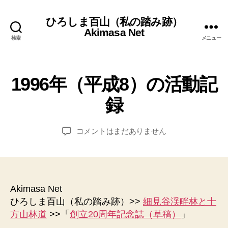
ひろしま百山（私の踏み跡）
Akimasa Net
検索
メニュー
細
カ
1996年（平成8）の活動記
2
見
テ
作
0
谷
録
ゴ
成
1
渓
リ
畔
者
8
林
ー
年
:
投
投
と
1996
コメントはまだありません
管
7
稿
稿
十
年
方
理
月
者
日
（平
山
人
1
成
林
日
道
8）
の
Akimasa Net
活
ひろしま百山（私の踏み跡）>>
細見谷渓畔林と十
動
方山林道
>>「
創立20周年記念誌（草稿）
」
記