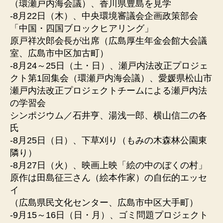
（環瀬戸内海会議）、香川県豊島を見学
-8月22日（木）、中央環境審議会企画政策部会
「中国・四国ブロックヒアリング」
原戸祥次郎会長が出席（広島厚生年金会館大会議
室、広島市中区加古町）
-8月24～25日（土・日）、瀬戸内法改正プロジェ
クト第1回集会（環瀬戸内海会議）、愛媛県松山市
瀬戸内法改正プロジェクトチームによる瀬戸内法
の学習会
シンポジウム／石井亨、湯浅一郎、横山信二の各
氏
-8月25日（日）、下草刈り（もみの木森林公園東
隣り）
-8月27日（火）、映画上映「絵の中のぼくの村」
原作は田島征三さん（絵本作家）の自伝的エッセ
イ
（広島県民文化センター、広島市中区大手町）
-9月15～16日（日・月）、ゴミ問題プロジェクト