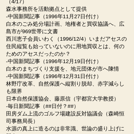
（4/17）
森水事務所を活動拠点として提供
-中国新聞記事（1996年11月27日付け）
白木のごみ処分場計画、地権者と買収協議へ、広
島市が969世帯に文書
西川恵子会員いわく（1996/12/4）いまだアセスの
住民縦覧も始っていないのに用地買収とは、何の
ためのアセスだったのか？
-中国新聞記事（1996年12月19日付け）
白木のまちづくり支援を、地元団体が市へ陳情
-中国新聞記事（1996年12月31日付け）
林野庁改革、自然保護へ縦割り脱却、赤字減らし
も限界
日本自然保護協会、藤原信（宇都宮大学教授）
-毎日新聞記事（##日付？##）
田房ダム上流のゴルフ場建設反対協議会（森崎恒
司事務局長）
水源の真上に造るのは非常識、世論の盛り上げに