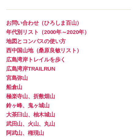
お問い合わせ（ひろしま百山）
年代別リスト（2000年～2020年）
地図とコンパスの使い方
西中国山地（桑原良敏リスト）
広島湾岸トレイルを歩く
広島湾岸TRAILRUN
宮島弥山
船倉山
極楽寺山、折敷畑山
鈴ヶ峰、鬼ヶ城山
大茶臼山、柚木城山
武田山、火山、丸山
阿武山、権現山