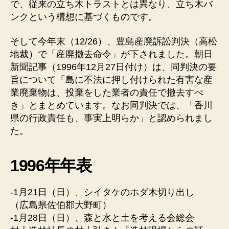
で、従来の立ち木トラストとは異なり、立ち木バ
ンクという構想に基づくものです。
そして今年末（12/26）、豊島産廃訴訟判決（高松
地裁）で「産廃撤去命令」が下されました。朝日
新聞記事（1996年12月27日付け）は、同判決の要
旨について「島に不法に押し付けられた有害な産
業廃棄物は、投棄をした業者の責任で撤去すべ
き」とまとめています。なお同判決では、「香川
県の行政責任も、事実上明らか」と認められまし
た。
1996年年表
-1月21日（日）、シイタケのホダ木切り出し
（広島県佐伯郡大野町）
-1月28日（日）、森と水と土を考える会総会