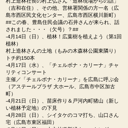
村上造林社長の村上弘さん「造林現場からの話」
（吉和在住）、その他、営林署関係の方一名（広
島市西区民文化センター、広島市西区横川新町）
##この春、豊島住民会議の石井さんが来られ、話
されました・・・（欠号）？##
-4月14日（日）、植林！広葉樹を植えよう（第1回
植林）
村上造林さんの土地（もみの木森林公園東隣り）
トチ約150本
-4月17日（水）、「チェルボナ・カリーナ」チャ
リティコンサート
主催／「チェルボナ・カリーナ」を広島に呼ぶ会
（アステールプラザ 大ホール、広島市中区加古
町）
-4月21日（日）、苗床作り＆戸河内町猪山（新し
い植林予定地）の下見
-4月28日（日）、シイタケのコマ打ち、山口さん
宅（広島市東区福田）