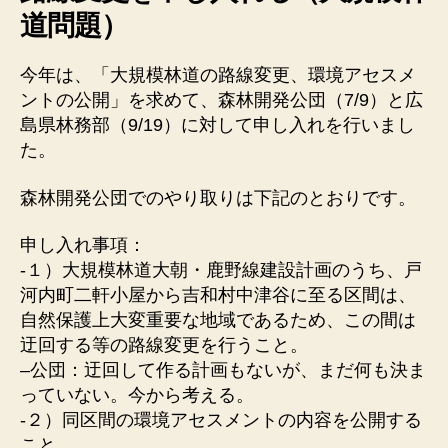
道問題）
今年は、「大規模林道の路線変更、環境アセスメ
ントの公開」を求めて、森林開発公団（7/9）と広
島県林務部（9/19）に対して申し入れを行いまし
た。
森林開発公団でのやり取りは下記のとおりです。
申し入れ事項：
-１）大規模林道大朝・鹿野線建設計画のうち、戸
河内町二軒小屋から吉和村中津谷に至る区間は、
自然保護上大変重要な地域であるため、この間は
迂回する等の路線変更を行うこと。
–公団：迂回して作る計画もないが、まだ何も決ま
っていない。今から考える。
-２）同区間の環境アセスメントの内容を公開する
こと。