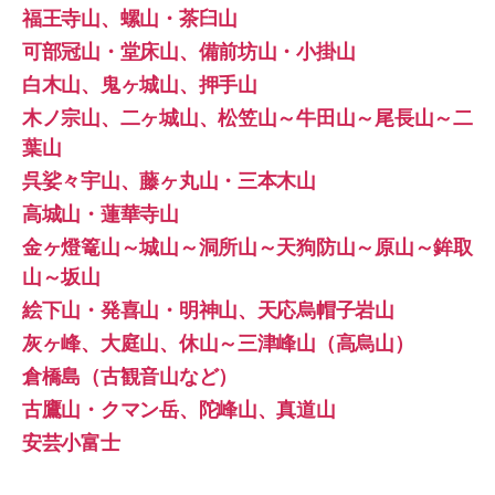
福王寺山、螺山・茶臼山
可部冠山・堂床山、備前坊山・小掛山
白木山、鬼ヶ城山、押手山
木ノ宗山、二ヶ城山、松笠山～牛田山～尾長山～二
葉山
呉娑々宇山、藤ヶ丸山・三本木山
高城山・蓮華寺山
金ヶ燈篭山～城山～洞所山～天狗防山～原山～鉾取
山～坂山
絵下山・発喜山・明神山、天応烏帽子岩山
灰ヶ峰、大庭山、休山～三津峰山（高烏山）
倉橋島（古観音山など）
古鷹山・クマン岳、陀峰山、真道山
安芸小富士