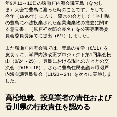
年9月11～12日の環瀬戸内海会議直島（なおし
ま）大会で豊島に渡った時のことです。そして、
今年（1996年）に入り、森水の会として「香川県
の豊島に不法投棄された産業廃棄物の撤去に関す
る意見書」（原戸祥次郎会長名）を公害等調整委
員会委員長宛てに提出（6/1）しました。
また環瀬戸内海会議では、豊島の見学（8/11）を
皮切りに、瀬戸内法改正プロジェクト第1回集会松
山（8/24～25）、豊島における現地の方々との交
流会（9/15～16）、さらに豊島住民会議＆環瀬戸
内海会議豊島集会（11/23～24）を次々に実施しま
した。
高松地裁、投棄業者の責任および
香川県の行政責任を認める