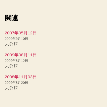
し
b
て
o
T
o
w
k
i
で
関連
t
共
t
有
e
す
r
る
で
に
共
は
2007年05月12日
有
ク
(
リ
2009年9月10日
新
ッ
未分類
し
ク
い
し
ウ
て
ィ
く
2009年08月11日
ン
だ
ド
さ
2009年8月12日
ウ
い
未分類
で
(
開
新
き
し
ま
い
2008年11月03日
す
ウ
)
ィ
2009年8月20日
ン
未分類
ド
ウ
で
開
き
ま
す