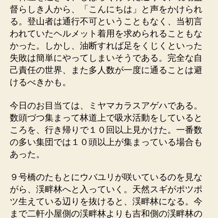
督らしき人から、「こんにちは」と声をかけられ
る。登山者は通行不可ということもなく、当初言
われていたヘルメット着用を求められることもな
かった。しかし、油断すれば足をくじくといった
失敗は簡単にやってしまいそうである。完全な自
己責任の世界、また多人数が一度に通ることは避
けるべきかも。
今日のお目当ては、ミヤマカラスアゲハである。
数頭づつ集まって林道上で吸水活動をしていると
ころを、行き帰りで１０回以上見かけた。一番数
の多い集団では１０頭以上が集まっている場合も
あった。
９号橋のたもとにウバユリが咲いているのを見な
がら、渓畔林へと入っていく。天然スギがポツポ
ツ生えている辺りを抜けると、渓畔林になる。今
まで二軒小屋側の渓畔林よりも吉和側の渓畔林の