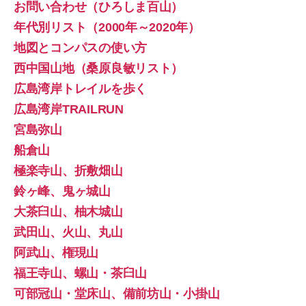
お問い合わせ（ひろしま百山）
年代別リスト（2000年～2020年）
地図とコンパスの使い方
西中国山地（桑原良敏リスト）
広島湾岸トレイルを歩く
広島湾岸TRAILRUN
宮島弥山
船倉山
極楽寺山、折敷畑山
鈴ヶ峰、鬼ヶ城山
大茶臼山、柚木城山
武田山、火山、丸山
阿武山、権現山
福王寺山、螺山・茶臼山
可部冠山・堂床山、備前坊山・小掛山