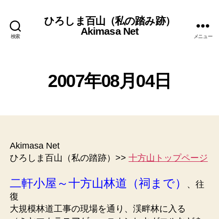
ひろしま百山（私の踏み跡）
Akimasa Net
検索
メニュー
2
0
作
0
未
カ
2007年08月04日
成
分
9
テ
者
類
年
ゴ
:
投
投
9
リ
管
稿
稿
月
ー
理
者
日
1
人
0
Akimasa Net
日
ひろしま百山（私の踏跡）>>
十方山トップページ
二軒小屋～十方山林道（祠まで）
、往
復
大規模林道工事の現場を通り、渓畔林に入る