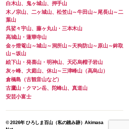
白木山、鬼ヶ城山、押手山
木ノ宗山、二ヶ城山、松笠山～牛田山～尾長山～二
葉山
呉娑々宇山、藤ヶ丸山・三本木山
高城山・蓮華寺山
金ヶ燈篭山～城山～洞所山～天狗防山～原山～鉾取
山～坂山
絵下山・発喜山・明神山、天応烏帽子岩山
灰ヶ峰、大庭山、休山～三津峰山（高烏山）
倉橋島（古観音山など）
古鷹山・クマン岳、陀峰山、真道山
安芸小富士
© 2026年
ひろしま百山（私の踏み跡）Akimasa
上
↑