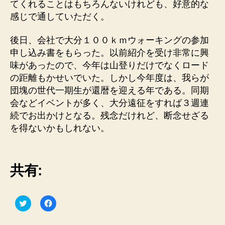
てくれることはもちろんないけれども、好意的な
感じで通していただく。
後日、会社で大分１００ｋｍウォーキングの参加
申し込み書をもらった。以前紹介を受け非常に興
味があったので、今年は山登りだけでなくロード
の距離もかせいでいた。しかし今年度は、我らが
団塊の世代一期生が還暦を迎える年である。同期
会などイベントが多く、大分遠征をすれば３週連
続でお出かけとなる。残念だけれど、断念せざる
を得ないかもしれない。
共有:
ク
F
リ
a
ッ
c
ク
e