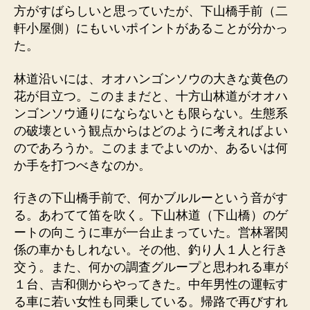
方がすばらしいと思っていたが、下山橋手前（二
軒小屋側）にもいいポイントがあることが分かっ
た。
林道沿いには、オオハンゴンソウの大きな黄色の
花が目立つ。このままだと、十方山林道がオオハ
ンゴンソウ通りにならないとも限らない。生態系
の破壊という観点からはどのように考えればよい
のであろうか。このままでよいのか、あるいは何
か手を打つべきなのか。
行きの下山橋手前で、何かブルルーという音がす
る。あわてて笛を吹く。下山林道（下山橋）のゲ
ートの向こうに車が一台止まっていた。営林署関
係の車かもしれない。その他、釣り人１人と行き
交う。また、何かの調査グループと思われる車が
１台、吉和側からやってきた。中年男性の運転す
る車に若い女性も同乗している。帰路で再びすれ