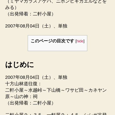
（ミヤマカラスアゲハ、ニホンヒキガエルなどを
みる）
（出発帰着：二軒小屋）
2007年08月04日（土）、単独
このページの目次です
[
hide
]
はじめに
2007年08月04日（土）、単独
十方山林道往復：
二軒小屋～水越峠～下山橋～ワサビ田～カネヤン
原～山の神：祠
（出発帰着：二軒小屋）