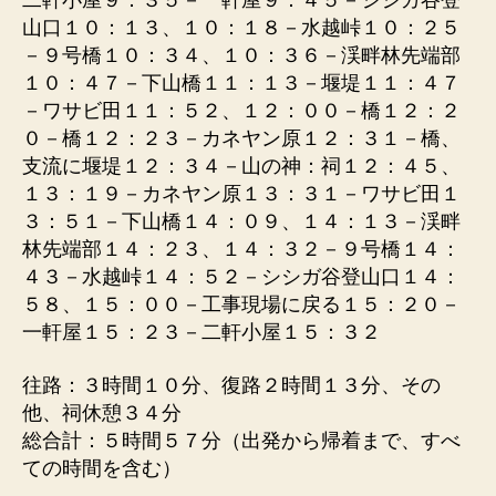
二軒小屋９：３５－一軒屋９：４５－シシガ谷登
山口１０：１３、１０：１８－水越峠１０：２５
－９号橋１０：３４、１０：３６－渓畔林先端部
１０：４７－下山橋１１：１３－堰堤１１：４７
－ワサビ田１１：５２、１２：００－橋１２：２
０－橋１２：２３－カネヤン原１２：３１－橋、
支流に堰堤１２：３４－山の神：祠１２：４５、
１３：１９－カネヤン原１３：３１－ワサビ田１
３：５１－下山橋１４：０９、１４：１３－渓畔
林先端部１４：２３、１４：３２－９号橋１４：
４３－水越峠１４：５２－シシガ谷登山口１４：
５８、１５：００－工事現場に戻る１５：２０－
一軒屋１５：２３－二軒小屋１５：３２
往路：３時間１０分、復路２時間１３分、その
他、祠休憩３４分
総合計：５時間５７分（出発から帰着まで、すべ
ての時間を含む）