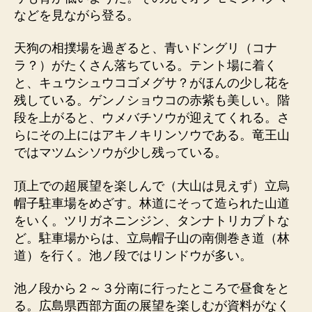
などを見ながら登る。
天狗の相撲場を過ぎると、青いドングリ（コナ
ラ？）がたくさん落ちている。テント場に着く
と、キュウシュウコゴメグサ？がほんの少し花を
残している。ゲンノショウコの赤紫も美しい。階
段を上がると、ウメバチソウが迎えてくれる。さ
らにその上にはアキノキリンソウである。竜王山
ではマツムシソウが少し残っている。
頂上での超展望を楽しんで（大山は見えず）立烏
帽子駐車場をめざす。林道にそって造られた山道
をいく。ツリガネニンジン、タンナトリカブトな
ど。駐車場からは、立烏帽子山の南側巻き道（林
道）を行く。池ノ段ではリンドウが多い。
池ノ段から２～３分南に行ったところで昼食をと
る。広島県西部方面の展望を楽しむが資料がなく