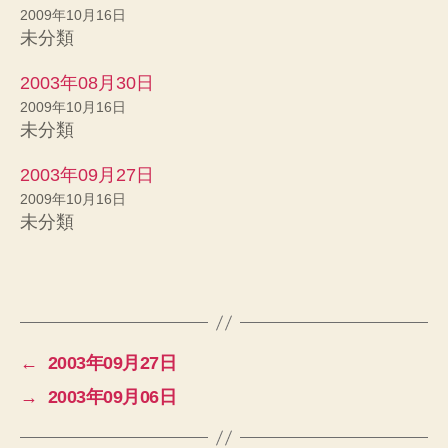
有
ク
(
リ
2009年10月16日
新
ッ
未分類
し
ク
い
し
ウ
て
ィ
く
2003年08月30日
ン
だ
ド
さ
2009年10月16日
ウ
い
未分類
で
(
開
新
き
し
ま
い
2003年09月27日
す
ウ
)
ィ
2009年10月16日
ン
未分類
ド
ウ
で
開
き
ま
す
)
←
2003年09月27日
→
2003年09月06日