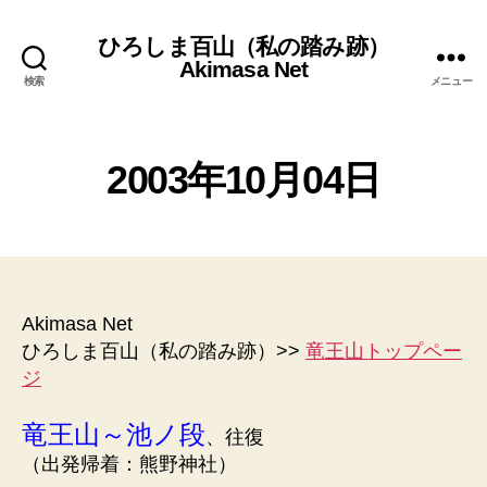
ひろしま百山（私の踏み跡）
Akimasa Net
検索
メニュー
2
0
作
0
未
カ
2003年10月04日
成
9
分
テ
者
年
類
ゴ
1
:
投
投
リ
管
0
稿
稿
ー
理
月
者
日
人
1
6
Akimasa Net
日
ひろしま百山（私の踏み跡）>>
竜王山トップペー
ジ
竜王山～池ノ段
、往復
（出発帰着：熊野神社）