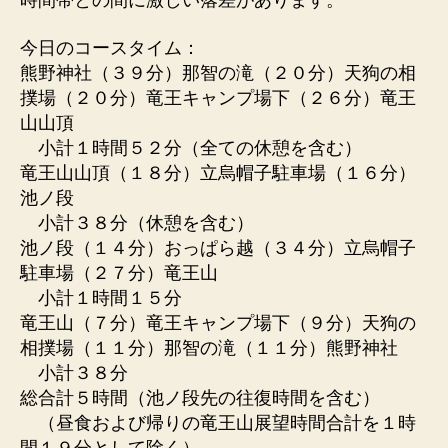
時間帯との間に激しい落差があります。
今日のコースタイム：
熊野神社（３９分）那智の滝（２０分）天狗の相
撲場（２０分）竜王キャンプ場下（２６分）竜王
山山頂
小計１時間５２分（全ての休憩を含む）
竜王山山頂（１８分）立烏帽子駐車場（１６分）
池ノ段
小計３８分（休憩を含む）
池ノ段（１４分）おっぱら越（３４分）立烏帽子
駐車場（２７分）竜王山
小計１時間１５分
竜王山（７分）竜王キャンプ場下（９分）天狗の
相撲場（１１分）那智の滝（１１分）熊野神社
小計３８分
総合計５時間（池ノ段先の往復時間を含む）
（昼食および帰りの竜王山展望時間合計を１時
間１９分として除く）