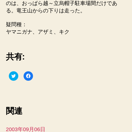
のは、おっぱら越～立烏帽子駐車場間だけであ
る。竜王山からの下りは走った。
疑問種：
ヤマニガナ、アザミ、キク
共有:
ク
F
リ
a
ッ
c
ク
e
し
b
て
o
T
o
w
k
i
で
関連
t
共
t
有
e
す
r
る
で
に
共
は
2003年09月06日