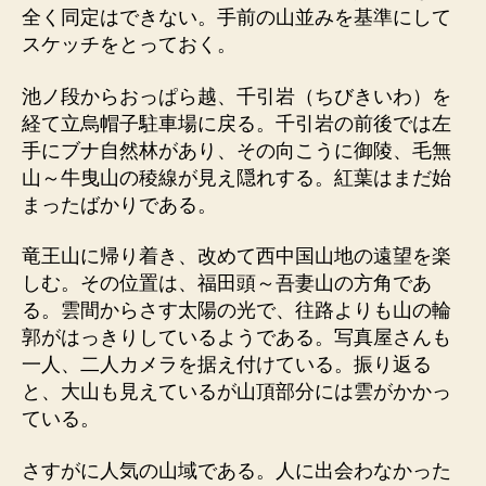
全く同定はできない。手前の山並みを基準にして
スケッチをとっておく。
池ノ段からおっぱら越、千引岩（ちびきいわ）を
経て立烏帽子駐車場に戻る。千引岩の前後では左
手にブナ自然林があり、その向こうに御陵、毛無
山～牛曳山の稜線が見え隠れする。紅葉はまだ始
まったばかりである。
竜王山に帰り着き、改めて西中国山地の遠望を楽
しむ。その位置は、福田頭～吾妻山の方角であ
る。雲間からさす太陽の光で、往路よりも山の輪
郭がはっきりしているようである。写真屋さんも
一人、二人カメラを据え付けている。振り返る
と、大山も見えているが山頂部分には雲がかかっ
ている。
さすがに人気の山域である。人に出会わなかった