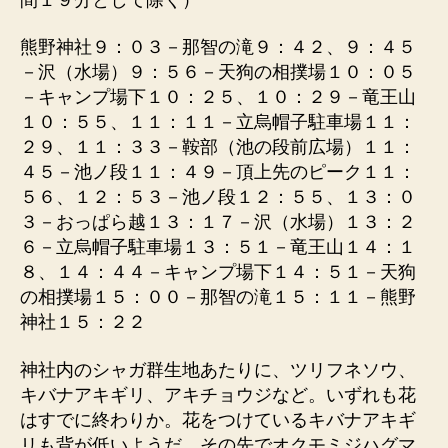
熊野神社９：０３－那智の滝９：４２、９：４５
－沢（水場）９：５６－天狗の相撲場１０：０５
－キャンプ場下１０：２５、１０：２９－竜王山
１０：５５、１１：１１－立烏帽子駐車場１１：
２９、１１：３３－鞍部（池の段前広場）１１：
４５－池ノ段１１：４９－頂上先のピーク１１：
５６、１２：５３－池ノ段１２：５５、１３：０
３－おっぱら越１３：１７－沢（水場）１３：２
６－立烏帽子駐車場１３：５１－竜王山１４：１
８、１４：４４－キャンプ場下１４：５１－天狗
の相撲場１５：００－那智の滝１５：１１－熊野
神社１５：２２
神社内のシャガ群生地あたりに、ツリフネソウ、
キバナアキギリ、アキチョウジなど。いずれも花
はすでに終わりか。花をつけているキバナアキギ
リも背が低いようだ。その先でオクモミジハグマ