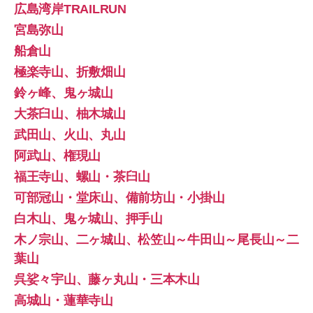
広島湾岸TRAILRUN
宮島弥山
船倉山
極楽寺山、折敷畑山
鈴ヶ峰、鬼ヶ城山
大茶臼山、柚木城山
武田山、火山、丸山
阿武山、権現山
福王寺山、螺山・茶臼山
可部冠山・堂床山、備前坊山・小掛山
白木山、鬼ヶ城山、押手山
木ノ宗山、二ヶ城山、松笠山～牛田山～尾長山～二
葉山
呉娑々宇山、藤ヶ丸山・三本木山
高城山・蓮華寺山