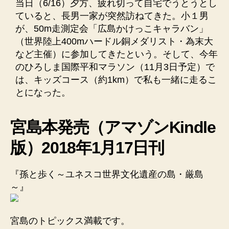
当日（6/16）夕方、疲れ切って自宅でうとうとし
ていると、長男一家が突然訪ねてきた。小１男
が、50m走測定会「広島かけっこキャラバン」
（世界陸上400mハードル銅メダリスト・為末大
など主催）に参加してきたという。そして、今年
のひろしま国際平和マラソン（11月3日予定）で
は、キッズコース（約1km）で私も一緒に走るこ
とになった。
宮島本発売（アマゾンKindle
版）2018年1月17日刊
『孫と歩く～ユネスコ世界文化遺産の島・厳島
～』
宮島のトピックス満載です。