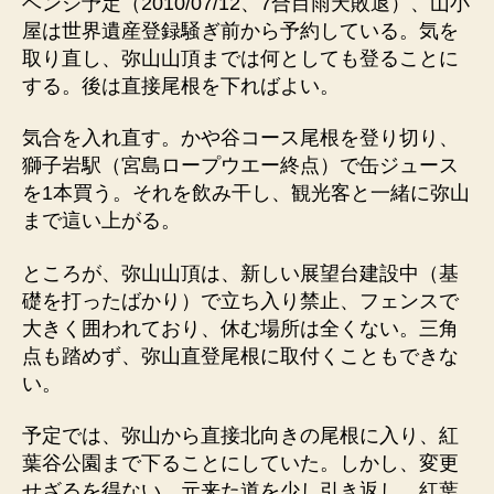
ベンジ予定（2010/07/12、7合目雨天敗退）、山小
屋は世界遺産登録騒ぎ前から予約している。気を
取り直し、弥山山頂までは何としても登ることに
する。後は直接尾根を下ればよい。
気合を入れ直す。かや谷コース尾根を登り切り、
獅子岩駅（宮島ロープウエー終点）で缶ジュース
を1本買う。それを飲み干し、観光客と一緒に弥山
まで這い上がる。
ところが、弥山山頂は、新しい展望台建設中（基
礎を打ったばかり）で立ち入り禁止、フェンスで
大きく囲われており、休む場所は全くない。三角
点も踏めず、弥山直登尾根に取付くこともできな
い。
予定では、弥山から直接北向きの尾根に入り、紅
葉谷公園まで下ることにしていた。しかし、変更
せざるを得ない。元来た道を少し引き返し、紅葉