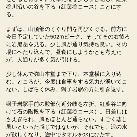
谷川沿いの谷を下る（紅葉谷コース）ことにす
る。
まずは、山頂部のくぐり門を再びくぐる。前方に
今日予定していた502mピーク、そしてその右後ろ
に岩船岳を見る。少し風が通り気持ち良い。その
場にへたり込んで、昼食にしようかとも考えた
が、人通りが多く気が引ける。
少し休んで弥山本堂まで下り、本堂横に入り込
む。ところが、今度は食事をする気力が湧いてこ
ない。しばらく休み、獅子岩駅の方に引き返す。
獅子岩駅手前の鞍部付近分岐を左折、紅葉谷に向
けて石の階段を下る（紅葉谷コース）。日差しは
さえぎられ、風もほとんど通らない。すごく蒸し
暑いといった感じではないが、それでも、沢の水
が欲しくなり、途中でタオルを水にひたす。