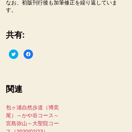
なお、初版刊行後も加筆修正を繰り返していま
す。
共有:
ク
F
リ
a
ッ
c
ク
e
し
b
て
o
T
o
w
k
i
で
関連
t
共
t
有
e
す
r
る
で
に
共
は
包ヶ浦自然歩道（博奕
有
ク
(
リ
尾）～かや谷コース～
新
ッ
し
ク
宮島弥山～大聖院コー
い
し
ウ
て
ス（2020/02/23）