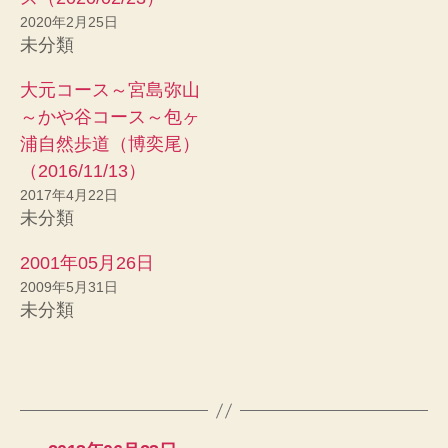
ィ
く
ン
だ
2020年2月25日
ド
さ
未分類
ウ
い
で
(
開
新
き
し
大元コース～宮島弥山
ま
い
す
ウ
～かや谷コース～包ヶ
)
ィ
ン
浦自然歩道（博奕尾）
ド
ウ
（2016/11/13）
で
開
2017年4月22日
き
ま
未分類
す
)
2001年05月26日
2009年5月31日
未分類