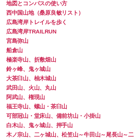
地図とコンパスの使い方
西中国山地（桑原良敏リスト）
広島湾岸トレイルを歩く
広島湾岸TRAILRUN
宮島弥山
船倉山
極楽寺山、折敷畑山
鈴ヶ峰、鬼ヶ城山
大茶臼山、柚木城山
武田山、火山、丸山
阿武山、権現山
福王寺山、螺山・茶臼山
可部冠山・堂床山、備前坊山・小掛山
白木山、鬼ヶ城山、押手山
木ノ宗山、二ヶ城山、松笠山～牛田山～尾長山～二