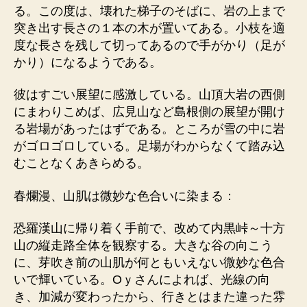
る。この度は、壊れた梯子のそばに、岩の上まで
突き出す長さの１本の木が置いてある。小枝を適
度な長さを残して切ってあるので手がかり（足が
かり）になるようである。
彼はすごい展望に感激している。山頂大岩の西側
にまわりこめば、広見山など島根側の展望が開け
る岩場があったはずである。ところが雪の中に岩
がゴロゴロしている。足場がわからなくて踏み込
むことなくあきらめる。
春爛漫、山肌は微妙な色合いに染まる：
恐羅漢山に帰り着く手前で、改めて内黒峠～十方
山の縦走路全体を観察する。大きな谷の向こう
に、芽吹き前の山肌が何ともいえない微妙な色合
いで輝いている。Oｙさんによれば、光線の向
き、加減が変わったから、行きとはまた違った雰