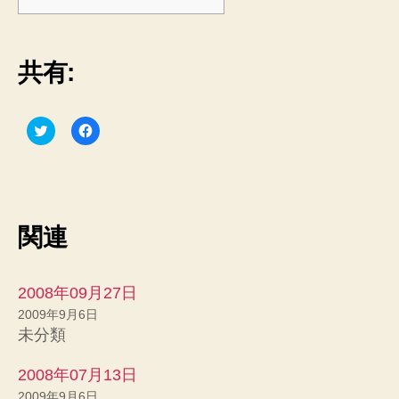
共有:
ク
F
リ
a
ッ
c
ク
e
し
b
て
o
T
o
w
k
i
で
関連
t
共
t
有
e
す
r
る
で
に
共
は
2008年09月27日
有
ク
(
リ
2009年9月6日
新
ッ
未分類
し
ク
い
し
ウ
て
ィ
く
2008年07月13日
ン
だ
ド
さ
2009年9月6日