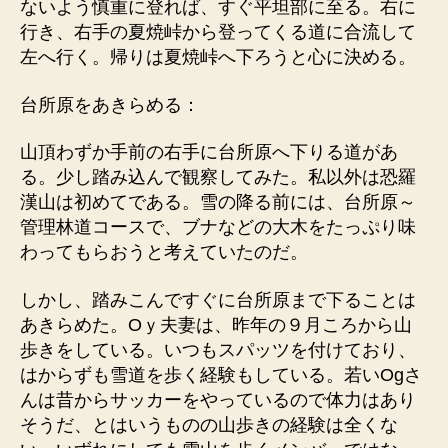
ないよう慎重に登れば、すぐ平坦部に至る。右に
行き、右手の夏焼峠から登ってくる道に合流して
左へ行く。帰りは夏焼峠へ下ろうと心に決める。
台所原をあきらめる：
山頂わずか手前の右手に台所原へ下りる道があ
る。少し踏み込んで観察してみた。私以外は恐羅
漢山は初めてである。雪の降る前には、台所原～
管理林道コースで、ブナなどの大木をたっぷり味
わってもらおうと考えていたのだ。
しかし、踏みこんですぐに台所原まで下ることは
あきらめた。Oｙ夫妻は、昨年の９月ころから山
歩きをしている。いつもスパッツを付けており、
はからずも雪道を歩く経験もしている。若いOgさ
んは昔からサッカーをやっているので体力はあり
そうだ、とはいうものの山歩きの経験は全くな