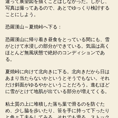
違って展望図を描くことはしなかった。しかし、
写真は撮ってあるので、あとでゆっくり検討する
ことにしよう。
恐羅漢山～夏焼峠へ下る：
恐羅漢山に帰り着き昼食をとっている間にも、雪
がとけて水浸しの部分ができている。気温は高く
ほとんど無風状態で絶好のコンディションであ
る。
夏焼峠に向けて北向きに下る。北向きだから日は
あまり当たらないかというとそうでもない。それ
だけ斜面がゆるやかということだろう。進むほど
に雪がとけて地肌が出ている部分が増えてくる。
粘土質の上に堆積した落ち葉で滑るのを防ぐた
め、少し脇を歩いたり、笹を手に持って下ったり
と色々工夫をしてみる。それでも滑る。ストック