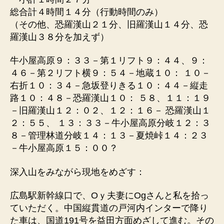
総合計４時間１４分（行動時間のみ）
（その他、恐羅漢山２１分、旧羅漢山１４分、恐
羅漢山３８分を加えず）
牛小屋高原９：３３－第１リフト９：４４、９：
４６－第２リフト横９：５４－地蔵１０： １０－
右折１０：３４－急坂登りきる１０：４４－縦走
路１０：４８－恐羅漢山１０： ５８、１１：１９
－旧羅漢山１２：０２、１２：１６－ 恐羅漢山１
２：５５、 １３：３３－牛小屋高原分岐１２：３
８－管理林道分岐１４：１３－夏焼峠１４：２３
－牛小屋高原１５：００？
深入山をみながら現地をめざす：
広島駅新幹線口で、Oｙ夫妻にOgさんと私を拾っ
ていただく。中国縦貫道の戸河内インターで降り
た車は、国道191号を益田方面めざして進む。その