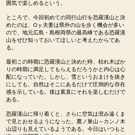
囲気で楽しめるという。
ところで、今回初めての同行山行を恐羅漢山と決
めたのは、Oｙ夫妻は県外の山を歩く機会が多い
ので、地元広島・島根両県の最高峰である恐羅漢
山をぜひ知っておいてほしいと考えたからであ
る。
最初この時期に恐羅漢山と決めた時、枯れ木ばか
りの時期に満足してもらえるだろうかと内心は心
配になっていた。しかし、雪というおまけを抜き
にしても、自然はそこにあるだけで圧倒的な存在
感を示している。後は素直にそれを楽しむだけで
ある。
恐羅漢山に帰り着くと、さらに空気は澄み遠くま
で見とおせるようになった。鷹ノ巣山～カンノ木
山辺りも見えているようである。今日はいつもと