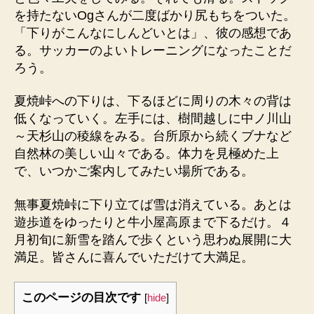
を持たないOgさんが二度ばかり尻もちをついた。
「下りがこんなにしんどいとは」、彼の感想であ
る。サッカーのよいトレーニングになったことだ
ろう。
夏焼峠への下りは、下るほどに周りの木々の背は
低くなっていく。左手には、樹間越しに中ノ川山
～天杉山の稜線をみる。台所原から続くブナなど
自然林の美しい山々である。体力を見極めた上
で、いつかご案内してみたい場所である。
無事夏焼峠に下り立てば雪は消えている。あとは
遊歩道をゆったりと牛小屋高原まで下るだけ。４
月初旬に新雪を踏んで歩くという思わぬ展開に大
満足。皆さんに喜んでいただけて大満足。
このページの目次です
[
hide
]