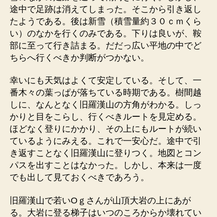
途中で足跡は消えてしまった。そこから引き返し
たようである。後は新雪（積雪量約３０ｃｍくら
い）のなかを行くのみである。下りは良いが、鞍
部に至って行き詰まる。だだっ広い平地の中でど
ちらへ行くべきか判断がつかない。
幸いにも天気はよくて安定している。そして、一
番木々の葉っぱが落ちている時期である。樹間越
しに、なんとなく旧羅漢山の方角がわかる。しっ
かりと目をこらし、行くべきルートを見定める。
ほどなく登りにかかり、その上にもルートが続い
ているようにみえる。これで一安心だ。途中で引
き返すことなく旧羅漢山に登りつく。地図とコン
パスを出すことはなかった。しかし、本来は一度
でも出して見ておくべきであろう。
旧羅漢山で若いOｇさんが山頂大岩の上にあが
る。大岩に登る梯子はいつのころからか壊れてい