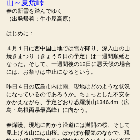
山～夏焼峠
春の新雪を踏んでゆく
（出発帰着：牛小屋高原）
はじめに：
４月１日に西中国山地では雪が降り、深入山の山
焼きまつり（きょう５日の予定）は一週間順延と
なった。そして、一週間後の12日に悪天候の場合
には、お祭りは中止になるという。
昨日４日の広島市内は雨。現地はどのような状況
になっているのであろうか。ちょっとした不安を
かかえながら、予定どおり恐羅漢山1346.4m（広
島・島根両県最高峰）に向かう。
春爛漫、現地に向かう沿道には満開の桜、そして
見上げる山には山桜。ぽかぽか陽気のなかで、現