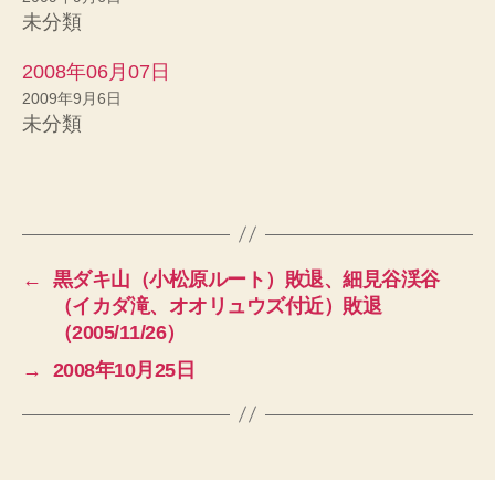
ウ
い
未分類
で
(
開
新
き
し
ま
い
2008年06月07日
す
ウ
)
ィ
2009年9月6日
ン
未分類
ド
ウ
で
開
き
ま
す
)
←
黒ダキ山（小松原ルート）敗退、細見谷渓谷
（イカダ滝、オオリュウズ付近）敗退
（2005/11/26）
→
2008年10月25日