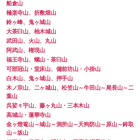
船倉山
極楽寺山、折敷畑山
鈴ヶ峰、鬼ヶ城山
大茶臼山、柚木城山
武田山、火山、丸山
阿武山、権現山
福王寺山、螺山・茶臼山
可部冠山・堂床山、備前坊山・小掛山
白木山、鬼ヶ城山、押手山
木ノ宗山、二ヶ城山、松笠山～牛田山～尾長山～二
葉山
呉娑々宇山、藤ヶ丸山・三本木山
高城山・蓮華寺山
金ヶ燈篭山～城山～洞所山～天狗防山～原山～鉾取
山～坂山