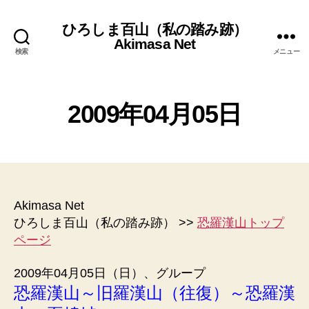
ひろしま百山（私の踏み跡）
Akimasa Net
検索
メニュー
2
作
0
未
カ
2009年04月05日
成
0
分
テ
者
9
類
ゴ
年
:
投
投
リ
管
9
稿
稿
ー
理
月
者
日
人
6
日
Akimasa Net
ひろしま百山（私の踏み跡） >>
恐羅漢山トップ
ページ
2009年04月05日（日）、グループ
恐羅漢山～旧羅漢山（往復）～恐羅漢