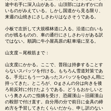
途中右手に深入山がある。山頂部にはわずかに白
いものがみえている。しかし国道から見る限り、
来週の山焼きにさしさわりはなさそうである。
小板で左折して大規模林道に入る。沿道に白いも
のが残るものの、車の通行にさしさわりがある訳
ではない。順調に牛小屋高原の駐車場に至る。
山支度～尾根筋まで：
山支度にかかる。ここで、普段は持参することす
らないスパッツを付ける。もちろん雪道対策であ
る。手元にもう一つあったスパッツをOgさん用に
持ってきた。ところが、Oｇさんの分は向きを後
ろ前反対に付けたようである。どうもおかしいと
いう奥さんのご指摘を受け、恐羅漢山～旧羅漢山
の鞍部で付け直す。自分用の分で前日に金具の締
め方を予習してきたくらいだから、申し訳のない