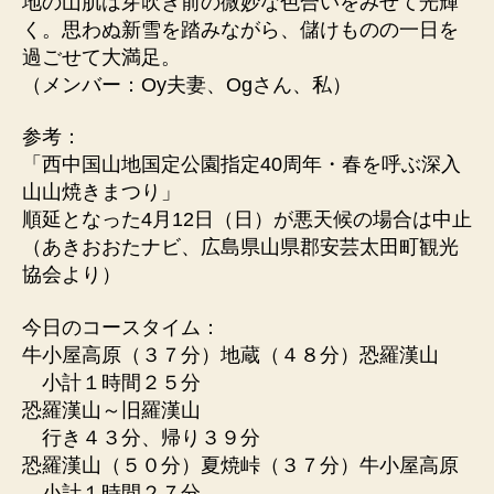
地の山肌は芽吹き前の微妙な色合いをみせて光輝
く。思わぬ新雪を踏みながら、儲けものの一日を
過ごせて大満足。
（メンバー：Oy夫妻、Ogさん、私）
参考：
「西中国山地国定公園指定40周年・春を呼ぶ深入
山山焼きまつり」
順延となった4月12日（日）が悪天候の場合は中止
（あきおおたナビ、広島県山県郡安芸太田町観光
協会より）
今日のコースタイム：
牛小屋高原（３７分）地蔵（４８分）恐羅漢山
小計１時間２５分
恐羅漢山～旧羅漢山
行き４３分、帰り３９分
恐羅漢山（５０分）夏焼峠（３７分）牛小屋高原
小計１時間２７分