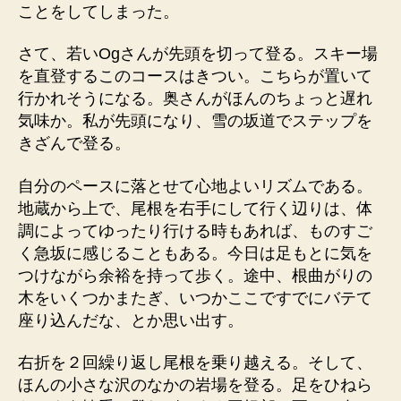
ことをしてしまった。
さて、若いOgさんが先頭を切って登る。スキー場
を直登するこのコースはきつい。こちらが置いて
行かれそうになる。奥さんがほんのちょっと遅れ
気味か。私が先頭になり、雪の坂道でステップを
きざんで登る。
自分のペースに落とせて心地よいリズムである。
地蔵から上で、尾根を右手にして行く辺りは、体
調によってゆったり行ける時もあれば、ものすご
く急坂に感じることもある。今日は足もとに気を
つけながら余裕を持って歩く。途中、根曲がりの
木をいくつかまたぎ、いつかここですでにバテて
座り込んだな、とか思い出す。
右折を２回繰り返し尾根を乗り越える。そして、
ほんの小さな沢のなかの岩場を登る。足をひねら