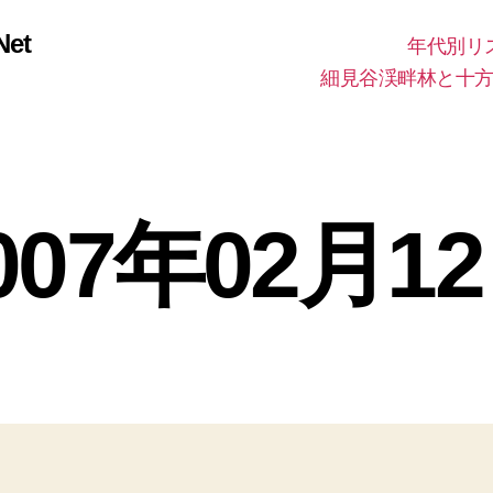
et
年代別リ
細見谷渓畔林と十
2
007年02月1
0
作
0
成
9
者
年
1
:
投
投
管
0
稿
稿
理
月
者
日
人
1
5
日