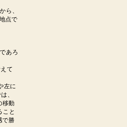
から、
地点で
楽であろ
考えて
や左に
では、
の移動
ること
感で勝