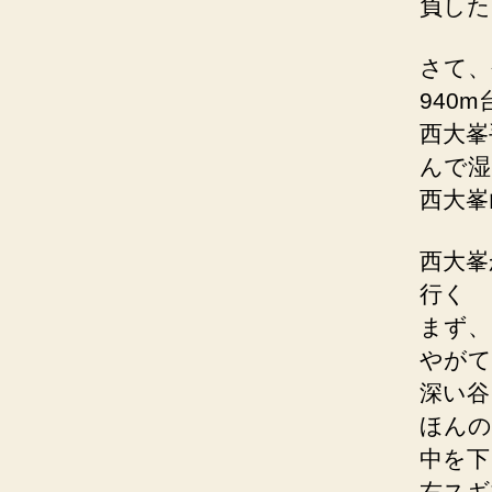
負した
さて、
940
西大峯
んで湿
西大峯
西大峯
行く
まず、
やがて
深い谷
ほんの
中を下
右スギ