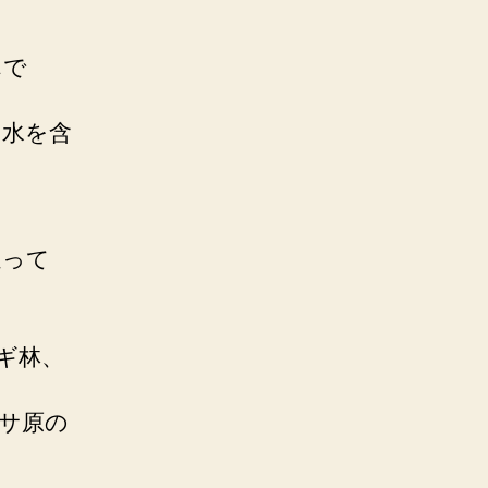
んで
け水を含
追って
ギ林、
ササ原の