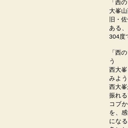
「西の
大峯山
旧・佐
ある、
304
「西の
う
西大峯
みよう
西大峯
振れる
コブか
を、感
になる