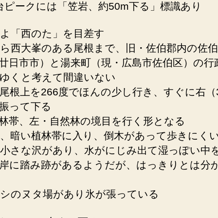
m台ピークには「笠岩、約50m下る」標識あり
よ「西のた」を目差す
ら西大峯のある尾根まで、旧・佐伯郡内の佐伯
廿日市市）と湯来町（現・広島市佐伯区）の行
ゆくと考えて間違いない
尾根上を266度でほんの少し行き、すぐに右（3
振って下る
林帯、左・自然林の境目を行く形となる
、暗い植林帯に入り、倒木があって歩きにく
小さな沢があり、水がにじみ出て湿っぽい中
岸に踏み跡があるようだが、はっきりとは分
シのヌタ場があり氷が張っている