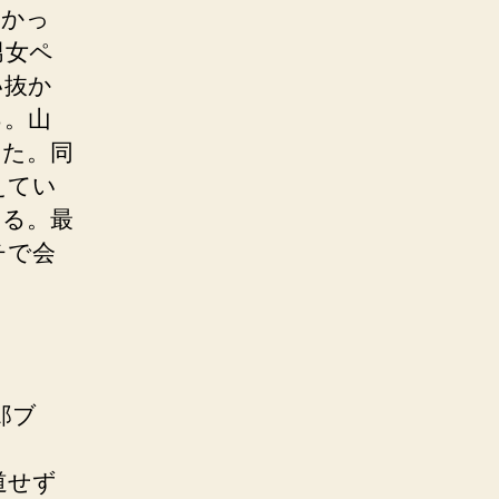
なかっ
男女ペ
い抜か
る。山
った。同
えてい
いる。最
チで会
る
郎ブ
道せず