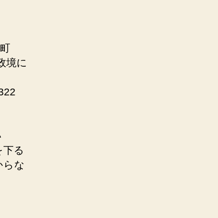
町
政境に
22
い
を下る
からな