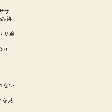
ササ
踏み跡
ササ途
３ｍ
ク
れない
クを見