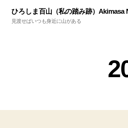
ひろしま百山（私の踏み跡）Akimasa N
見渡せばいつも身近に山がある
未
カ
2
分
テ
類
ゴ
リ
ー