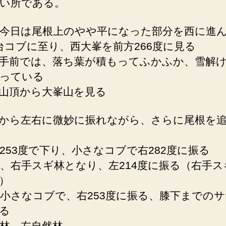
い所である。
今日は尾根上のやや平になった部分を西に進
m台コブに至り、西大峯を前方266度に見る
手前では、落ち葉が積もってふかふか、雪解
っている
山頂から大峯山を見る
から左右に微妙に振れながら、さらに尾根を
253度で下り、小さなコブで右282度に振る
、右手スギ林となり、左214度に振る（右手ス
）
小さなコブで、右253度に振る、膝下までの
る
林、左自然林