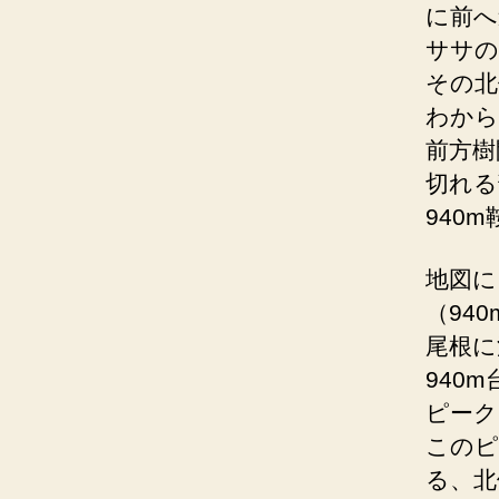
に前へ
ササの
その北
わから
前方樹
切れる
940
地図に
（94
尾根に
940
ピーク
このピ
る、北