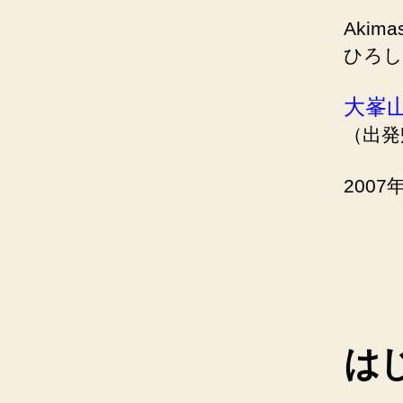
Akima
ひろし
大峯
（出発
200
は