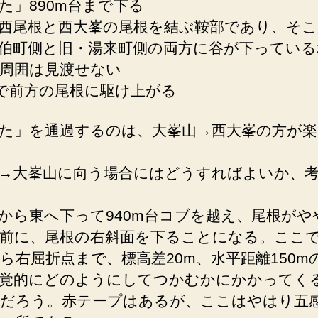
た」890m台まで下る
西尾根と西大峯の尾根を結ぶ鞍部であり、そこ
伯町側と旧・湯来町側の両方に谷が下っている
周囲は見渡せない
度で前方の尾根に駆け上がる
た」を通過するのは、大峯山→西大峯の方が
→大峯山に向う場合にはどうすればよいか、
から東へ下って940m台コブを越え、尾根がや
前に、尾根の右斜面を下ることになる。ここ
ら右屈折点まで、標高差20m、水平距離150m
覚的にどのようにしてつかむかにかかってく
だろう。赤テープはあるが、ここはやはり五