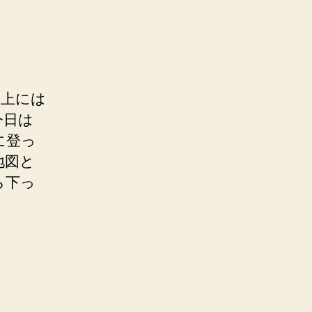
の上には
今日は
に登っ
地図と
ら下っ
）