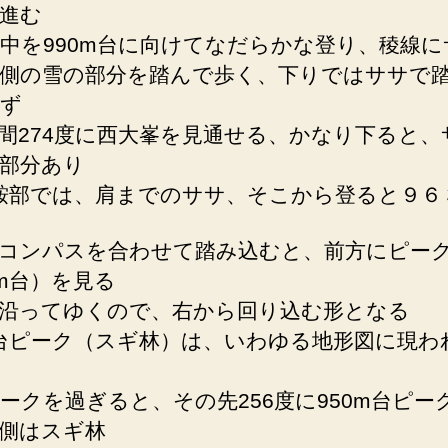
進む
中を990m台に向けてなだらかな登り、稜線に
側の雪の部分を踏んで歩く、下りではササで
ず
間274度に西大峯を見通せる、かなり下ると、
部分あり
m鞍部では、肩までのササ、そこから登ると９６
コンパスを合わせて踏み込むと、前方にピー
0m台）を見る
沿ってゆくので、右から回り込む形となる
m台ピーク（スギ林）は、いわゆる地形図に現わ
ークを過ぎると、その先256度に950m台ピー
側はスギ林