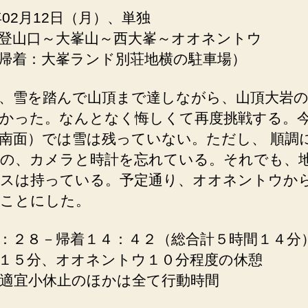
7年02月12日（月）、単独
登山口～大峯山～西大峯～オオネントウ
帰着：大峯ランド別荘地横の駐車場）
、雪を踏んで山頂まで達しながら、山頂大岩
かった。なんとなく悔しくて再度挑戦する。
南面）では雪は残っていない。ただし、 順調
の、カメラと時計を忘れている。それでも、
スは持っている。予定通り、オオネントウか
ことにした。
：２８－帰着１４：４２（総合計５時間１４分
１５分、オオネントウ１０分程度の休憩
適宜小休止のほかは全て行動時間