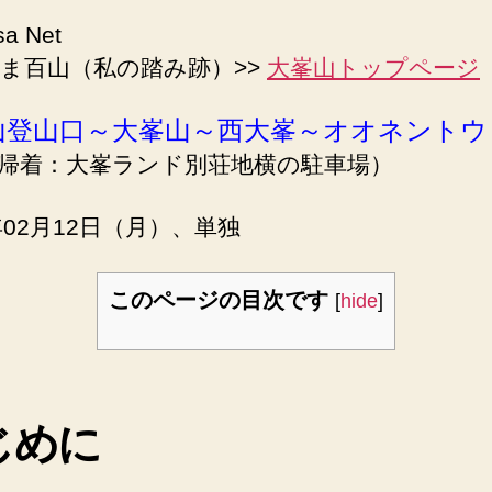
sa Net
ま百山（私の踏み跡）>>
大峯山トップページ
山登山口～大峯山～西大峯～オオネントウ
帰着：大峯ランド別荘地横の駐車場）
7年02月12日（月）、単独
このページの目次です
[
hide
]
じめに