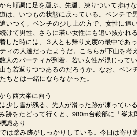
から順調に足を運ぶ。先週、凍りついて歩け
道は、いつもの状態に戻っている。ベンチで
追いつく。ベンチの少し上の方で、女性に追
続けて男性、さらに若い女性にも追い抜かれ
着した時には、３人とも帰り支度の最中であ
ティの人達だったようだ。こちらが下山を考
数人のパーティが到着。若い女性が混じって
山も若返りつつあるのだろうか。なお、ベン
たちとは一緒にならなかった。
から西大峯に向う
は少し雪が残る、先人が滑った跡が凍ってい
み跡をたどって行くと、980m台鞍部に「峯太
標識あり
では踏み跡がしっかりしている。今日は寄り