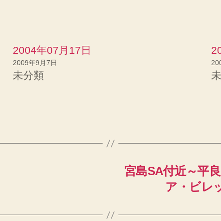
す
る
に
は
ク
リ
ッ
2004年07月17日
2
ク
し
て
2009年9月7日
20
く
未分類
だ
さ
い
(
新
し
い
ウ
ィ
ン
ド
ウ
で
開
き
宮島SA付近～平
ま
す
)
ア・ビレッジ