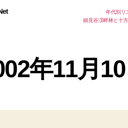
et
年代別リ
細見谷渓畔林と十
002年11月1
2
0
作
0
成
9
者
年
:
投
投
8
管
稿
稿
月
理
者
日
1
人
5
日