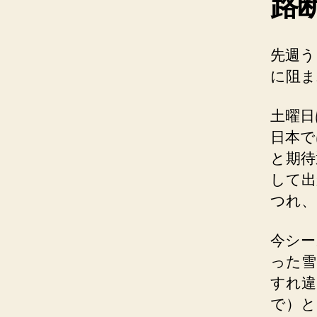
路
先週う
に阻ま
土曜日
日本で
と期待
して出
つれ、
今シー
った雪
すれ違
で）と