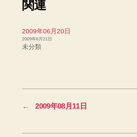
関連
e
r
で
共
有
(
新
2009年06月20日
し
い
ウ
2009年6月21日
ィ
未分類
ン
ド
ウ
で
開
き
ま
す
)
←
2009年08月11日