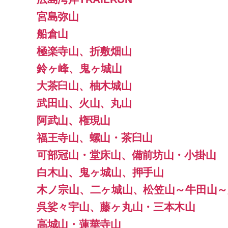
宮島弥山
船倉山
極楽寺山、折敷畑山
鈴ヶ峰、鬼ヶ城山
大茶臼山、柚木城山
武田山、火山、丸山
阿武山、権現山
福王寺山、螺山・茶臼山
可部冠山・堂床山、備前坊山・小掛山
白木山、鬼ヶ城山、押手山
木ノ宗山、二ヶ城山、松笠山～牛田山～
呉娑々宇山、藤ヶ丸山・三本木山
高城山・蓮華寺山