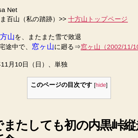
sa Net
ま百山（私の踏跡）>>
十方山トップページ
方山
を、またまた雪で敗退
窓ヶ山
宅途中で、
に廻る⇒
窓ヶ山（2002/11/1
2年11月10日（日）、単独
このページの目次です
[
hide
]
でまたしても初の内黒峠縦