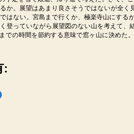
るか。展望はあまり良さそうではないが全く
ではない。宮島まで行くか、極楽寺山にする
く登っていながら展望図のない山を考えて、
までの時間を節約する意味で窓ヶ山に決めた
:
F
a
c
e
b
o
o
k
で
共
有