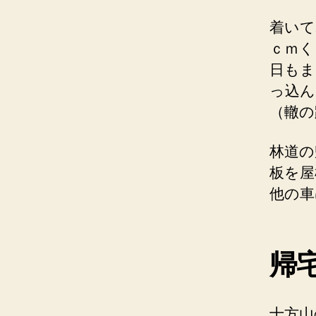
着いて
ｃｍく
日もま
っ込ん
（轍の
林道の
板を屋
他の車
帰
十方山