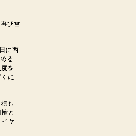
、再び雪
日に西
覚める
支度を
づくに
り積も
四輪と
タイヤ