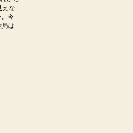
見えな
か。今
結局は
。