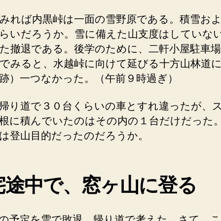
みれば内黒峠は一面の雪野原である。積雪お
らいだろうか。雪に備えた山支度はしていな
た撤退である。後学のために、二軒小屋駐車
でみると、水越峠に向けて延びる十方山林道
跡）一つなかった。（午前９時過ぎ）
帰り道で３０台くらいの車とすれ違ったが、
根に積んでいたのはその内の１台だけだった
は登山目的だったのだろうか。
宅途中で、窓ヶ山に登る
の予定を雪で敗退、帰り道で考えた。さて、