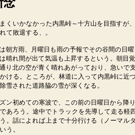
断念
まくいかなかった内黒峠～十方山を目指すが
れて敗退する、。
は朝方雨、月曜日も雨の予報でその谷間の日曜
は晴れ間が出て気温も上昇するという。朝目
通り北の空が青く晴れあがっており、急いで
かける。ところが、林道に入って内黒峠に近
除雪された道路脇の雪が深くなる。
ズン初めての寒波で、この前の日曜日から降
であろう。途中でトラックを先導して走る軽
う。話によれば上まで十分行ける（ノーマル
いう。