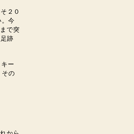
よそ２０
い。今
場まで突
に足跡
スキー
。その
これから