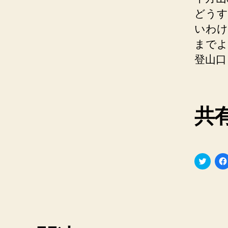
どうす
いわけ
までよ
登山口
共有
ク
リ
ッ
ク
し
て
T
w
i
t
t