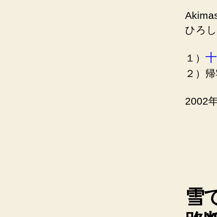
Akima
ひろし
十
１）
２）帰
200
雪