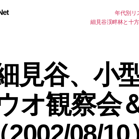
et
年代別リ
細見谷渓畔林と十
細見谷、小
ウオ観察会
2002/08/1
2
0
作