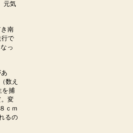
、元気
だき南
走行で
となっ
があ
（数え
生を捕
だ。変
８ｃｍ
れるの