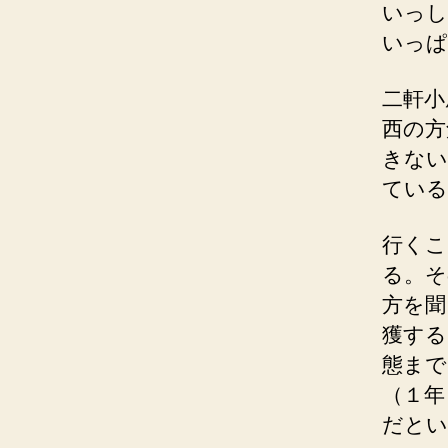
いっし
いっぱ
二軒小
西の方
きない
ている
行くこ
る。そ
方を聞
獲する
態まで
（１年
だとい