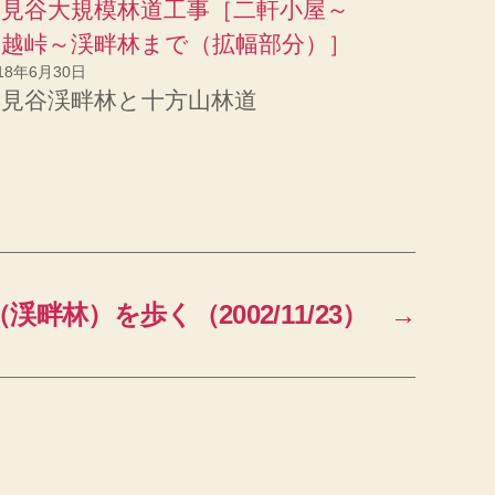
細見谷大規模林道工事［二軒小屋～
水越峠～渓畔林まで（拡幅部分）］
18年6月30日
細見谷渓畔林と十方山林道
林）を歩く（2002/11/23）
→