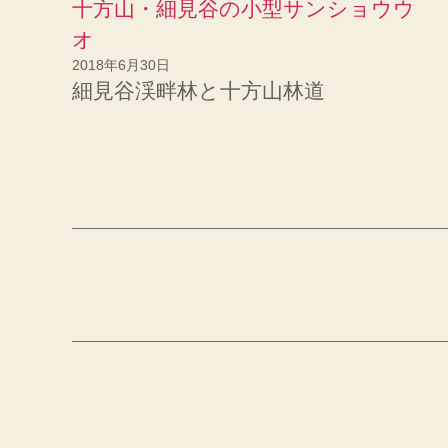
十方山・細見谷の小型サンショウウ
し
い
ウ
オ
ィ
ン
2018年6月30日
ド
ウ
細見谷渓畔林と十方山林道
で
開
き
ま
す
)