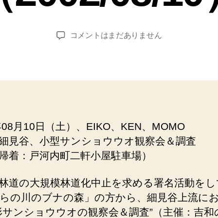
0
成
2
者
年
:
投
投
十
コメントはまだありません
8
管
稿
稿
方
月
理
者
日
山
1
人
細
0
見
日
谷、
小
型
年08月10日（土）、EIKO、KEN、MOMO
サ
細見谷、小型サンショウウオ観察会＆調査
ン
シ
帰着：戸河内町二軒小屋駐車場）
ョ
ウ
林道の大規模林道化中止を求める署名活動をし
ウ
らの川のブナの森」の方から、細見谷上流に
オ
観
形サンショウウオの観察会＆調査”（主催：吉和