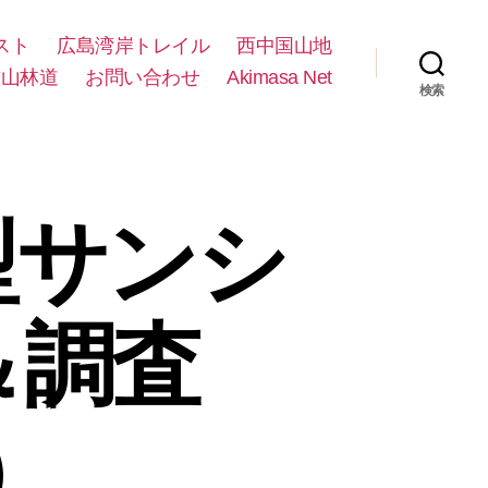
スト
広島湾岸トレイル
西中国山地
方山林道
お問い合わせ
Akimasa Net
検索
型サンシ
＆調査
0）