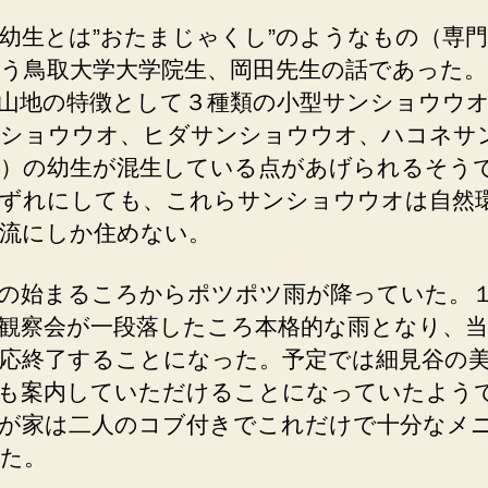
幼生とは”おたまじゃくし”のようなもの（専
う鳥取大学大学院生、岡田先生の話であった。
山地の特徴として３種類の小型サンショウウ
ショウウオ、ヒダサンショウウオ、ハコネサ
）の幼生が混生している点があげられるそう
ずれにしても、これらサンショウウオは自然
流にしか住めない。
の始まるころからポツポツ雨が降っていた。
観察会が一段落したころ本格的な雨となり、
応終了することになった。予定では細見谷の
も案内していただけることになっていたよう
が家は二人のコブ付きでこれだけで十分なメ
た。