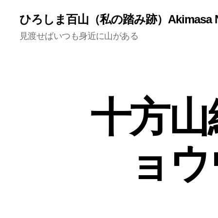
ひろしま百山（私の踏み跡）Akimasa N
見渡せばいつも身近に山がある
細
カ
十方山
見
テ
谷
ゴ
渓
リ
畔
ー
林
ョウ
と
十
方
山
林
（
道