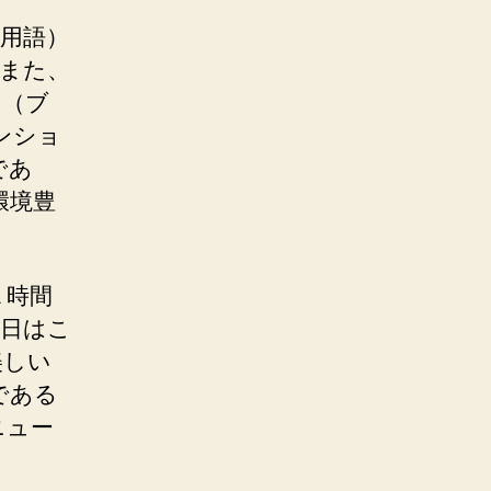
門用語）
また、
オ（ブ
ンショ
であ
環境豊
１時間
当日はこ
美しい
である
ニュー