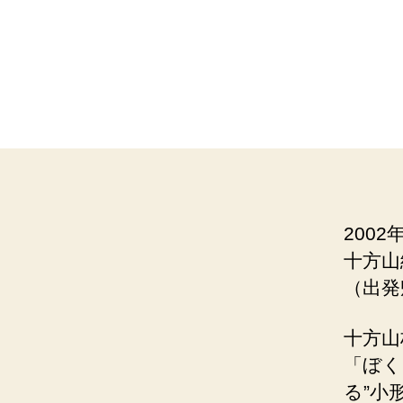
2002
十方山
（出発
十方山
「ぼく
る”小