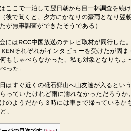
はここで一泊して翌日朝から目一杯調査を続
（後で聞くと、夕方にかなりの豪雨となり翌
たが無事調査ができたそうである）
会にはRCC中国放送のテレビ取材が同行した
O、KENそれぞれがインタビューを受けたが固ま
何もしゃべらなかった。私も対象となりちょ
べった。
日はすぐ近くの砥石郷山へ山友達が入るとい
らっていたけれど雨に濡れなかっただろうか
けのようだから３時には車まで帰っているか
ど。
ページの目次です
[
hide
]