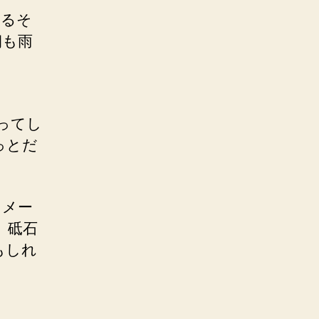
けるそ
朝も雨
。
ってし
っとだ
うメー
。砥石
もしれ