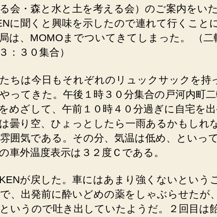
察
る会・森と水と土を考える会）のご案内をい
会
ENに聞くと興味を示したので連れて行くこと
＆
局は、MOMOまでついてきてしまった。 （二
調
査
３：３０集合）
（2002/08/10）
へ
たちは今日もそれぞれのリュックサックを持
の
やってきた。午後１時３０分集合の戸河内町二
をめざして、午前１０時４０分過ぎに自宅を出
は曇り空、ひょっとしたら一雨あるかもしれ
雰囲気である。その分、気温は低め、といっ
の車外温度表示は３２度Ｃである。
KENが戻した。車にはあまり強くないという
で、出発前に酔いどめの薬をしゃぶらせたが
というので吐き出していたようだ。２回目は