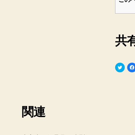
共有
ク
リ
ッ
ク
し
て
T
w
i
t
t
関連
e
r
で
共
有
(
新