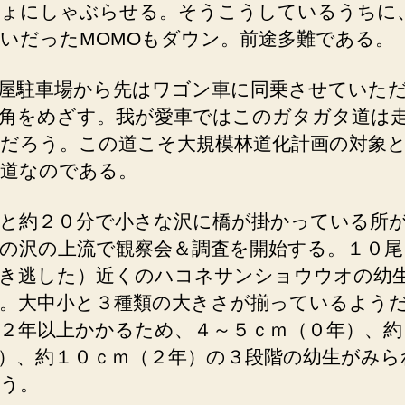
ょにしゃぶらせる。そうこうしているうちに
いだったMOMOもダウン。前途多難である。
屋駐車場から先はワゴン車に同乗させていた
角をめざす。我が愛車ではこのガタガタ道は
だろう。この道こそ大規模林道化計画の対象
道なのである。
と約２０分で小さな沢に橋が掛かっている所
の沢の上流で観察会＆調査を開始する。１０尾
き逃した）近くのハコネサンショウウオの幼
。大中小と３種類の大きさが揃っているよう
２年以上かかるため、４～５ｃｍ（０年）、約
）、約１０ｃｍ（２年）の３段階の幼生がみら
う。