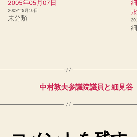
2005年05月07日
ク
し
て
2009年9月10日
く
未分類
だ
20
さ
い
(
新
し
い
ウ
ィ
ン
ド
ウ
で
開
き
ま
す
)
中村敦夫参議院議員と細見谷（渓畔