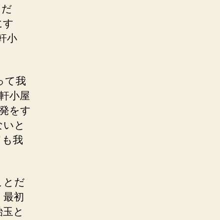
ただ
にす
軒小
って我
軒小屋
発をす
ないと
ても我
ことだ
、最初
飴玉と