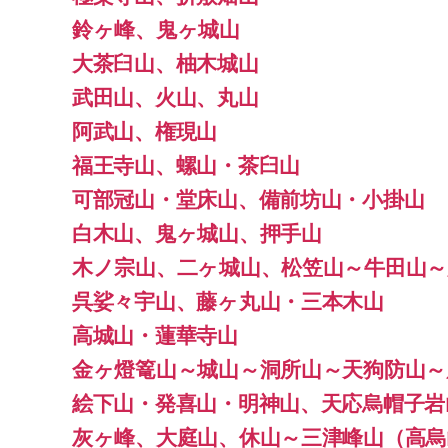
鈴ヶ峰、鬼ヶ城山
大茶臼山、柚木城山
武田山、火山、丸山
阿武山、権現山
福王寺山、螺山・茶臼山
可部冠山・堂床山、備前坊山・小掛山
白木山、鬼ヶ城山、押手山
木ノ宗山、二ヶ城山、松笠山～牛田山～
呉娑々宇山、藤ヶ丸山・三本木山
高城山・蓮華寺山
金ヶ燈篭山～城山～洞所山～天狗防山～
絵下山・発喜山・明神山、天応烏帽子岩
灰ヶ峰、大庭山、休山～三津峰山（高烏