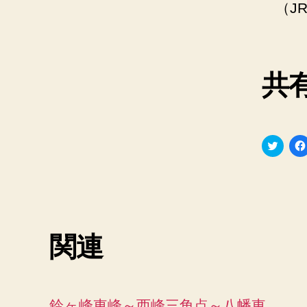
（J
共有
ク
リ
ッ
ク
し
て
T
w
i
t
t
関連
e
r
で
共
有
(
新
鈴ヶ峰東峰～西峰三角点～八幡東
し