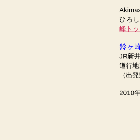
Akima
ひろし
峰トッ
鈴ヶ峰
JR新
道行地
（出発
201