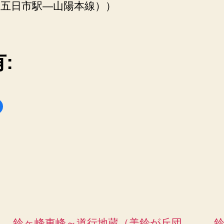
R五日市駅―山陽本線））
:
F
a
c
e
b
o
o
k
で
共
有
す
る
に
は
ク
リ
ッ
鈴ヶ峰東峰～道行地蔵（美鈴が丘団
ク