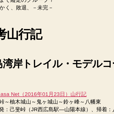
かく、敗退、－未完－
考山行記
島湾岸トレイル・モデルコ
masa Net（2016年01月23日）山行記
峠～柚木城山～鬼ヶ城山～鈴ヶ峰～八幡東
発：己斐峠（JR西広島駅―山陽本線）、帰着：