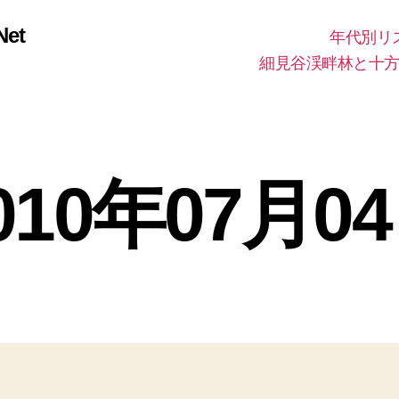
et
年代別リ
細見谷渓畔林と十
010年07月0
2
0
作
1
成
7
者
年
:
投
投
5
管
稿
稿
月
理
者
日
1
人
3
日