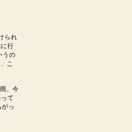
けられ
山に行
いうの
し、こ
雨、今
降って
あがっ
。