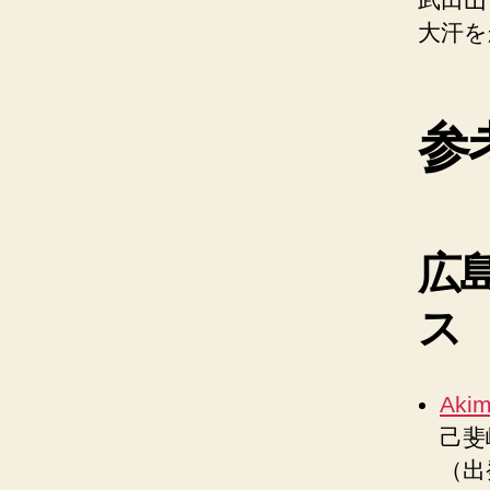
大汗を
参
広
ス
Aki
己斐
（出