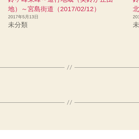
し
て
地）～宮島街道（2017/02/12）
北
く
だ
2017年5月13日
20
さ
い
未分類
(
新
し
い
ウ
ィ
ン
ド
ウ
で
開
き
ま
す
)