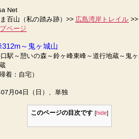
sa Net
ま百山（私の踏み跡）>>
広島湾岸トレイル
>
プページ
312m～鬼ヶ城山
井口駅～憩いの森～鈴ヶ峰東峰～道行地蔵～鬼
蔵
帰着：自宅）
0年07月04日（日）、単独
このページの目次です
[
hide
]