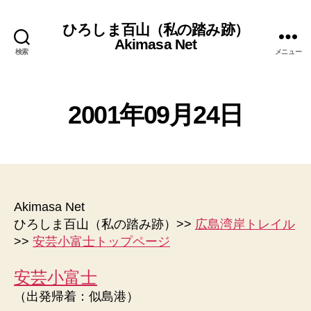
ひろしま百山（私の踏み跡）
Akimasa Net
検索
メニュー
2
0
作
1
2001年09月24日
成
7
者
年
:
投
投
4
管
稿
稿
月
理
者
日
1
人
0
Akimasa Net
日
ひろしま百山（私の踏み跡）>>
広島湾岸トレイル
>>
安芸小富士トップページ
安芸小富士
（出発帰着：似島港）