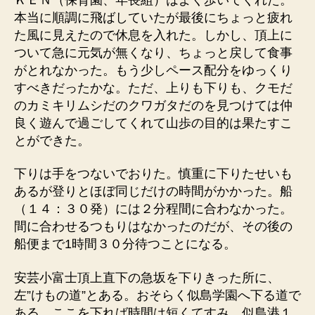
本当に順調に飛ばしていたが最後にちょっと疲れ
た風に見えたので休息を入れた。しかし、頂上に
ついて急に元気が無くなり、ちょっと戻して食事
がとれなかった。もう少しペース配分をゆっくり
すべきだったかな。ただ、上りも下りも、クモだ
のカミキリムシだのクワガタだのを見つけては仲
良く遊んで過ごしてくれて山歩の目的は果たすこ
とができた。
下りは手をつないでおりた。慎重に下りたせいも
あるが登りとほぼ同じだけの時間がかかった。船
（１４：３０発）には２分程間に合わなかった。
間に合わせるつもりはなかったのだが、その後の
船便まで1時間３０分待つことになる。
安芸小富士頂上直下の急坂を下りきった所に、
左”けもの道”とある。おそらく似島学園へ下る道で
ある。ここを下れば時間は短くてすみ、似島港１