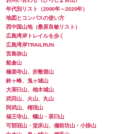
年代別リスト（2000年～2020年）
地図とコンパスの使い方
西中国山地（桑原良敏リスト）
広島湾岸トレイルを歩く
広島湾岸TRAILRUN
宮島弥山
船倉山
極楽寺山、折敷畑山
鈴ヶ峰、鬼ヶ城山
大茶臼山、柚木城山
武田山、火山、丸山
阿武山、権現山
福王寺山、螺山・茶臼山
可部冠山・堂床山、備前坊山・小掛山