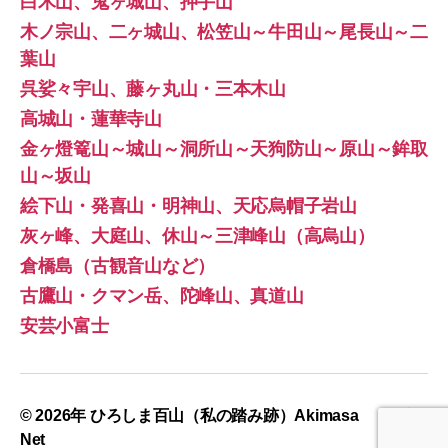
白木山、鬼ヶ城山、押手山
木ノ宗山、二ヶ城山、松笠山～牛田山～尾長山～二
葉山
呉娑々宇山、藤ヶ丸山・三本木山
高城山・蓮華寺山
金ヶ燈篭山～城山～洞所山～天狗防山～原山～鉾取
山～坂山
絵下山・発喜山・明神山、天応烏帽子岩山
灰ヶ峰、大庭山、休山～三津峰山（高烏山）
倉橋島（古観音山など）
古鷹山・クマン岳、陀峰山、真道山
安芸小富士
© 2026年
ひろしま百山（私の踏み跡）Akimasa
上
↑
Net