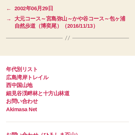
←
2002年06月29日
→
大元コース～宮島弥山～かや谷コース～包ヶ浦
自然歩道（博奕尾）（2016/11/13）
年代別リスト
広島湾岸トレイル
西中国山地
細見谷渓畔林と十方山林道
お問い合わせ
Akimasa Net
お問い合わせ（ひろしま百山）