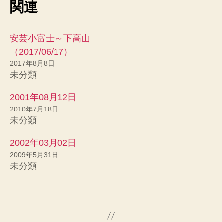
関連
t
共
t
有
e
す
r
る
で
に
共
は
安芸小富士～下高山
有
ク
(
リ
（2017/06/17）
新
ッ
し
ク
2017年8月8日
い
し
未分類
ウ
て
ィ
く
ン
だ
ド
さ
2001年08月12日
ウ
い
で
(
2010年7月18日
開
新
未分類
き
し
ま
い
す
ウ
)
ィ
2002年03月02日
ン
ド
2009年5月31日
ウ
未分類
で
開
き
ま
す
)