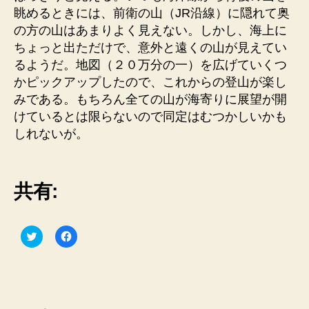
眺めるときには、前衛の山（JR沿線）に隠れて奥
の方の山はあまりよく見えない。しかし、海上に
ちょっと出ただけで、意外と遠くの山が見えてい
るようだ。地図（２０万分の一）を広げていくつ
かピックアップしたので、これからの登山が楽し
みである。もちろん全ての山が海寄りに展望が開
けているとは限らないので同定はむつかしいかも
しれないが。
共有:
ク
F
リ
a
ッ
c
ク
e
し
b
て
o
T
o
w
k
i
で