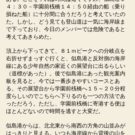
４：３０－学園前桟橋１４：５０経由の船（乗り
損ねた船）に十分間に合うだろうと考えていたの
た。しかし、どう見ても登山道は一気に海岸線ま
で下っており、今日のメンバーでは危険であると
考えてあきらめた。
頂上から下ってきて、８１ｍピークへの分岐点を
右折せずまっすぐ行くと、似島港と反対側の海岸
線にある少年自然の家近くの展望台に出るらしい
（道標があった）。後で似島港にあった観光案内
板を見ると、今では一番歩きやすいコースとあ
る。その展望台から学園前桟橋へ１５～２０分程
度らしいのでこちらへ下りるのも一つの方法であ
っただろう。ただし、学園前桟橋に寄港する便は
ほとんどないので時間を逃すと大変だ。
似島港からは、北北東から南西の方角の山並みが
はっきりと見える。いつも海岸線から背後の山を