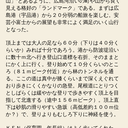
山」”とあるように、広島湾沿いの町や山から良く
見える格好の「ランドマーク」である。まずは広
島港（宇品港）から２０分弱の船旅を楽しむ。安
芸小富士からの展望も非常によく満足のいく山行
となった。
頂上までは大人の足なら６０分（下りは４０分く
らいか）みれば十分であろう。港から防波堤沿い
に数十ｍ北へ行き登山口道標を右折、そのままと
にかく上に行く。登り始めて１０分くらいのとこ
ろ（８１ｍピーク付近）から林のトンネルを通
る。ここの道は真中が膝くらいまで深くえぐれて
おり歩きにくくかなりの急登。尾根道にとりつく
としばらくは緩やかな登りで歩きやすく頂上を目
指して北進する（途中１５６ｍピーク）。頂上直
下は砂肌の滑りやすい急坂（高低差約１００ｍ位
か？）で、登りよりもむしろ下りに神経を使う。
ＫＥＮ（保育園、年長組）はよく歩いてくれた。