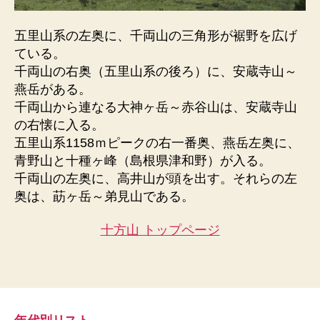
五里山系の左奥に、千両山の三角形が裾野を広げ
ている。
千両山の右奥（五里山系の後ろ）に、安蔵寺山～
燕岳がある。
千両山から連なる大神ヶ岳～赤谷山は、安蔵寺山
の右懐に入る。
五里山系1158ｍピークの右一番奥、燕岳左奥に、
青野山と十種ヶ峰（島根県津和野）が入る。
千両山の左奥に、高井山が頭を出す。それらの左
奥は、莇ヶ岳～弟見山である。
十方山 トップページ