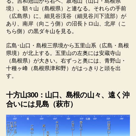
る。吉和冠山から右へ、寂地山（山口・島根県
境）、額々山（島根県）と連なる。それらの手前
（広島県）に、細見谷渓谷（細見谷川下流部）が
あり、南岸（向こう側）の沼長トロ山、北岸（こ
ちら側）の黒ダキ山を見る。
広島･山口・島根三県境から五里山系（広島・島根
県境）が北上する。五里山の左奥には安蔵寺山
（島根県）が大きい。右ずっと奥には、青野山・
十種ヶ峰（島根県津和野）がはっきりと頭を出
す。
十方山300：山口、島根の山々、遠く沖
合いには見島（萩市）