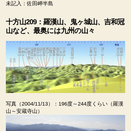
未記入：佐田岬半島
十方山209：羅漢山、鬼ヶ城山、吉和冠
山など、最奥には九州の山々
写真（2004/11/13）：196度～244度くらい（羅漢
山～安蔵寺山）