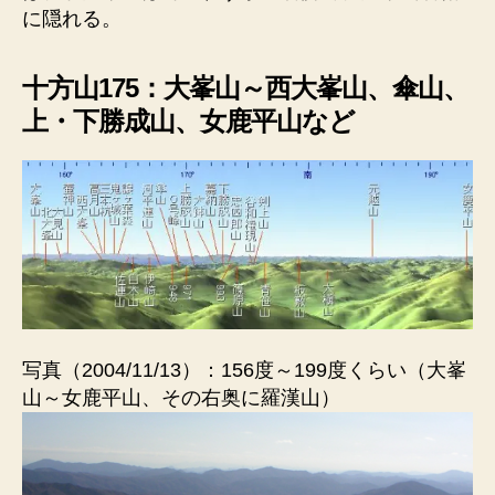
に隠れる。
十方山175：大峯山～西大峯山、傘山、
上・下勝成山、女鹿平山など
写真（2004/11/13）：156度～199度くらい（大峯
山～女鹿平山、その右奥に羅漢山）