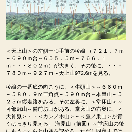
＜天上山＞の左側一つ手前の稜線 （７２１．７ｍ
～６９０ｍ台～６５５．５ｍ～７６６．１
ｍ・・・８０２ｍ）が大きく、その後に、・・・
７８０ｍ～９２７ｍ～天上山972.6mを見る。
稜線の一番底の向こうに、＜牛頭山＞～６６０ｍ
～５８０．９ｍ三角点～５９０ｍ台～本串山～５
２５ｍ縦走路をみる。その左奥に、＜堂床山＞～
可部冠山～備前坊山がある。堂床山の右奥に、＜
天神嶽＞・・＜カンノ木山＞～＜鷹ノ巣山＞が青
くはっきり見える。 海見山（前図）～堂床山の後
にもうっすらと山並を認める。ただし同定までは