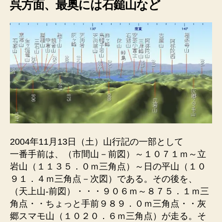
呉方面、最奥には石鎚山など
2004年11月13日（土）山行記の一部として
一番手前は、（市間山－前図）～１０７１ｍ～立
岩山（１１３５．０ｍ三角点）～日の平山（１０
９１．４ｍ三角点－次図）である。その後を、
（天上山-前図）・・・９０６ｍ～８７５．１ｍ三
角点・・ちょっと手前９８９．０ｍ三角点・・灰
郷スマモ山（１０２０．６ｍ三角点）が走る。そ