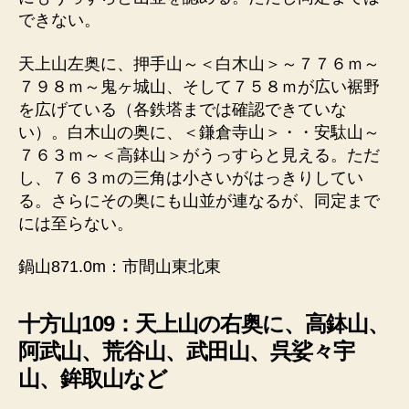
できない。
天上山左奥に、押手山～＜白木山＞～７７６ｍ～
７９８ｍ～鬼ヶ城山、そして７５８ｍが広い裾野
を広げている（各鉄塔までは確認できていな
い）。白木山の奥に、＜鎌倉寺山＞・・安駄山～
７６３ｍ～＜高鉢山＞がうっすらと見える。ただ
し、７６３ｍの三角は小さいがはっきりしてい
る。さらにその奥にも山並が連なるが、同定まで
には至らない。
鍋山871.0m：市間山東北東
十方山109：天上山の右奥に、高鉢山、
阿武山、荒谷山、武田山、呉娑々宇
山、鉾取山など