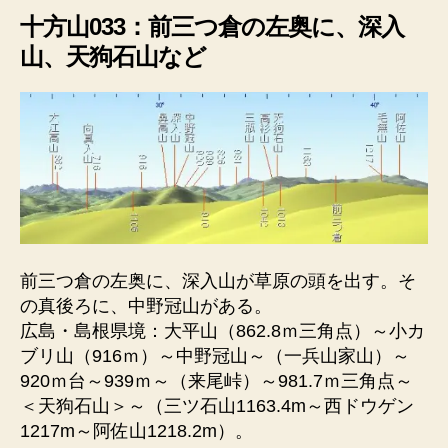
十方山033：前三つ倉の左奥に、深入
山、天狗石山など
前三つ倉の左奥に、深入山が草原の頭を出す。そ
の真後ろに、中野冠山がある。
広島・島根県境：大平山（862.8ｍ三角点）～小カ
ブリ山（916ｍ）～中野冠山～（一兵山家山）～
920ｍ台～939ｍ～（来尾峠）～981.7ｍ三角点～
＜天狗石山＞～（三ツ石山1163.4m～西ドウゲン
1217m～阿佐山1218.2m）。