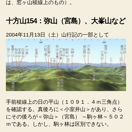
は、窓ヶ山稜線上のもの）。
十方山154：弥山（宮島）、大峯山など
2004年11月13日（土）山行記の一部として
手前稜線上の日の平山（１０９１．４ｍ三角点）
を確認する。真後ろに＜小室井山＞があり、さら
にその後ろが＜弥山＞（宮島） ～駒ヶ林～５０２
ｍである。しかし、駒ヶ林は区別できない。