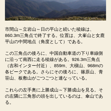
市間山～立岩山～日の平山と続いた稜線は、
860.3m三角点で終了する。位置は、大峯山と女鹿
平山の中間地点（角度として）である。
この三角点の後ろに、中国自動車道の下り車線側
に沿って南西に走る稜線がある。926.3m三角点
（吉和インター付近）、859m、大槇山、968mの
各ピークである。さらにその後ろに、篠原山、青
笹山、板敷山がごつごつと連なっている。
これらの左手奥に上勝成山～下勝成山を見る。そ
の左隣に三角形の頭を出しているのは、傘山であ
る。