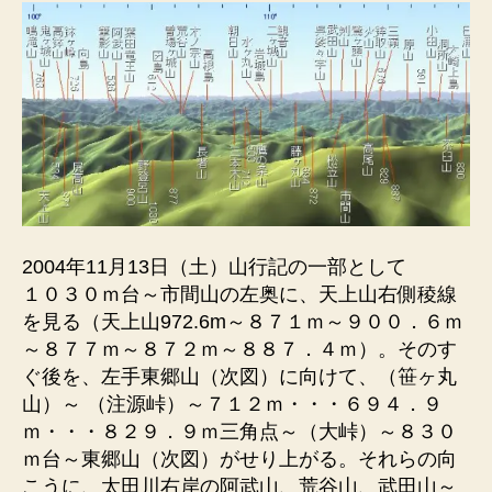
2004年11月13日（土）山行記の一部として
１０３０ｍ台～市間山の左奥に、天上山右側稜線
を見る（天上山972.6m～８７１ｍ～９００．６ｍ
～８７７ｍ～８７２ｍ～８８７．４ｍ）。そのす
ぐ後を、左手東郷山（次図）に向けて、（笹ヶ丸
山）～ （注源峠）～７１２ｍ・・・６９４．９
ｍ・・・８２９．９ｍ三角点～（大峠）～８３０
ｍ台～東郷山（次図）がせり上がる。それらの向
こうに、太田川右岸の阿武山、荒谷山、武田山～