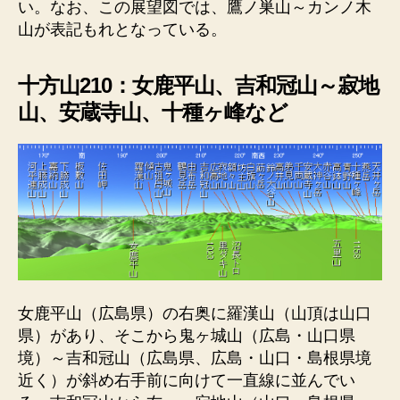
い。なお、この展望図では、鷹ノ巣山～カンノ木
山が表記もれとなっている。
十方山210：女鹿平山、吉和冠山～寂地
山、安蔵寺山、十種ヶ峰など
女鹿平山（広島県）の右奥に羅漢山（山頂は山口
県）があり、そこから鬼ヶ城山（広島・山口県
境）～吉和冠山（広島県、広島・山口・島根県境
近く）が斜め右手前に向けて一直線に並んでい