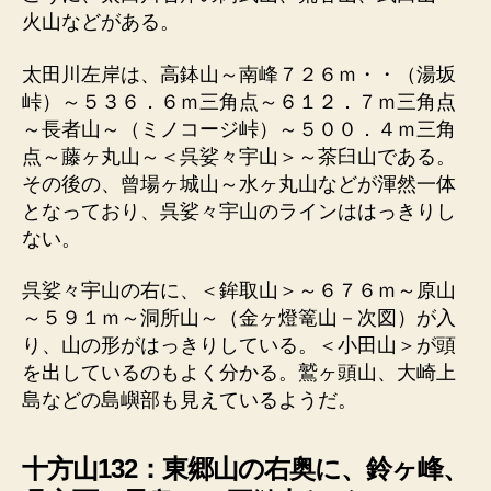
火山などがある。
太田川左岸は、高鉢山～南峰７２６ｍ・・（湯坂
峠）～５３６．６ｍ三角点～６１２．７ｍ三角点
～長者山～（ミノコージ峠）～５００．４ｍ三角
点～藤ヶ丸山～＜呉娑々宇山＞～茶臼山である。
その後の、曾場ヶ城山～水ヶ丸山などが渾然一体
となっており、呉娑々宇山のラインははっきりし
ない。
呉娑々宇山の右に、＜鉾取山＞～６７６ｍ～原山
～５９１ｍ～洞所山～（金ヶ燈篭山－次図）が入
り、山の形がはっきりしている。＜小田山＞が頭
を出しているのもよく分かる。鷲ヶ頭山、大崎上
島などの島嶼部も見えているようだ。
十方山132：東郷山の右奥に、鈴ヶ峰、