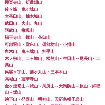
極楽寺山、折敷畑山
鈴ヶ峰、鬼ヶ城山
大茶臼山、柚木城山
武田山、火山、丸山
阿武山、権現山
福王寺山、螺山・茶臼山
可部冠山・堂床山、備前坊山・小掛山
白木山、鬼ヶ城山、押手山
木ノ宗山、二ヶ城山、松笠山～牛田山～尾長山～二
葉山
呉娑々宇山、藤ヶ丸山・三本木山
高城山・蓮華寺山
金ヶ燈篭山～城山～洞所山～天狗防山～原山～鉾取
山～坂山
絵下山・発喜山・明神山、天応烏帽子岩山