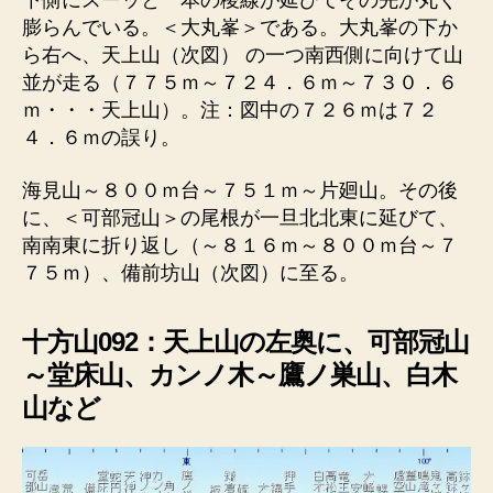
下側にスーッと一本の稜線が延びてその先が丸く
膨らんでいる。＜大丸峯＞である。大丸峯の下か
ら右へ、天上山（次図） の一つ南西側に向けて山
並が走る（７７５ｍ～７２４．６ｍ～７３０．６
ｍ・・・天上山）。注：図中の７２６ｍは７２
４．６ｍの誤り。
海見山～８００ｍ台～７５１ｍ～片廻山。その後
に、＜可部冠山＞の尾根が一旦北北東に延びて、
南南東に折り返し（～８１６ｍ～８００ｍ台～７
７５ｍ）、備前坊山（次図）に至る。
十方山092：天上山の左奥に、可部冠山
～堂床山、カンノ木～鷹ノ巣山、白木
山など