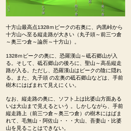
十方山最高点1328ｍピークの右奥に、内黒峠から
十方山へ至る縦走路が大きい（丸子頭～前三つ倉
～奥三つ倉～論所～十方山）。
1328ｍピークの奥に、恐羅漢山～砥石郷山が入
る。そして、砥石郷山の後ろに、聖山～高岳縦走
路が入る。ただし、恐羅漢山はピークの陰に隠れ
る。また、丸子頭 の左奥の砥石郷山などは、手前
樹木にはばまれて見えにくい。
なお、縦走路の奥に、ソフト上は比婆山方面ある
いは大山まで見えるという 。しかしながら、手前
縦走路上（前三つ倉～奥三つ倉）の樹木にはばま
れて、毛無山・阿佐山・・・大山、吾妻山・比婆
山を見ることはできない。