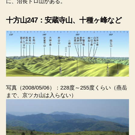
に、沼長トロ山がある。
十方山247：安蔵寺山、十種ヶ峰など
写真（2008/05/06）：228度～255度くらい（燕岳
まで、京ツカ山は入らない）