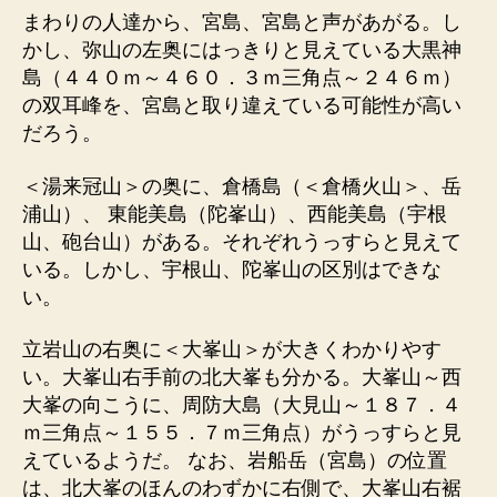
まわりの人達から、宮島、宮島と声があがる。し
かし、弥山の左奥にはっきりと見えている大黒神
島（４４０ｍ～４６０．３ｍ三角点～２４６ｍ）
の双耳峰を、宮島と取り違えている可能性が高い
だろう。
＜湯来冠山＞の奥に、倉橋島（＜倉橋火山＞、岳
浦山）、 東能美島（陀峯山）、西能美島（宇根
山、砲台山）がある。それぞれうっすらと見えて
いる。しかし、宇根山、陀峯山の区別はできな
い。
立岩山の右奥に＜大峯山＞が大きくわかりやす
い。大峯山右手前の北大峯も分かる。大峯山～西
大峯の向こうに、周防大島（大見山～１８７．４
ｍ三角点～１５５．７ｍ三角点）がうっすらと見
えているようだ。 なお、岩船岳（宮島）の位置
は、北大峯のほんのわずかに右側で、大峯山右裾