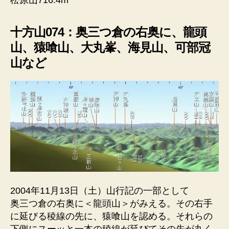
松原山716.4m
十方山074：奥三つ倉の右奥に、龍頭
山、猿喰山、大丸峯、海見山、可部冠
山など
2004年11月13日（土）山行記の一部として
奥三つ倉の右奥に＜龍頭山＞がみえる。その右手
に延びる稜線の先に、猿喰山を認める。それらの