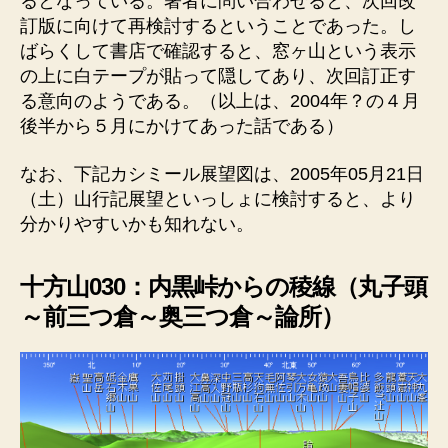
るとなっている。著者に問い合わせると、次回改
訂版に向けて再検討するということであった。し
ばらくして書店で確認すると、窓ヶ山という表示
の上に白テープが貼って隠してあり、次回訂正す
る意向のようである。（以上は、2004年？の４月
後半から５月にかけてあった話である）
なお、下記カシミール展望図は、2005年05月21日
（土）山行記展望といっしょに検討すると、より
分かりやすいかも知れない。
十方山030：内黒峠からの稜線（丸子頭
～前三つ倉～奥三つ倉～論所）