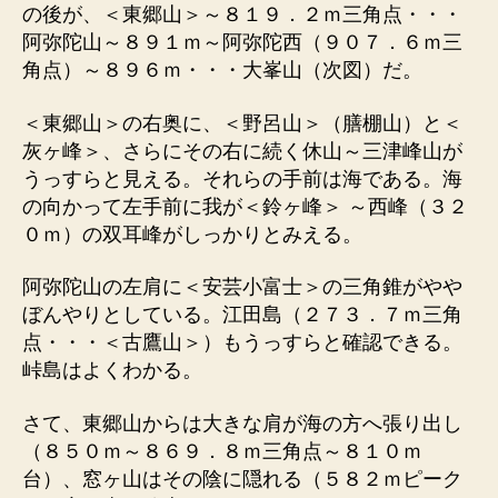
の後が、＜東郷山＞～８１９．２ｍ三角点・・・
阿弥陀山～８９１ｍ～阿弥陀西（９０７．６ｍ三
角点）～８９６ｍ・・・大峯山（次図）だ。
＜東郷山＞の右奥に、＜野呂山＞（膳棚山）と＜
灰ヶ峰＞、さらにその右に続く休山～三津峰山が
うっすらと見える。それらの手前は海である。海
の向かって左手前に我が＜鈴ヶ峰＞ ～西峰（３２
０ｍ）の双耳峰がしっかりとみえる。
阿弥陀山の左肩に＜安芸小富士＞の三角錐がやや
ぼんやりとしている。江田島（２７３．７ｍ三角
点・・・＜古鷹山＞）もうっすらと確認できる。
峠島はよくわかる。
さて、東郷山からは大きな肩が海の方へ張り出し
（８５０ｍ～８６９．８ｍ三角点～８１０ｍ
台）、窓ヶ山はその陰に隠れる（５８２ｍピーク