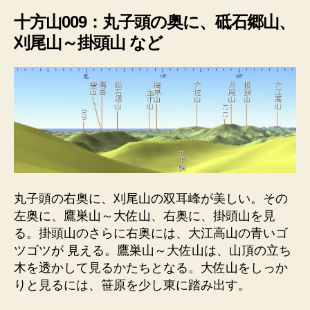
十方山009：丸子頭の奥に、砥石郷山、
刈尾山～掛頭山 など
丸子頭の右奥に、刈尾山の双耳峰が美しい。その
左奥に、鷹巣山～大佐山、右奥に、掛頭山を見
る。掛頭山のさらに右奥には、大江高山の青いゴ
ツゴツが 見える。鷹巣山～大佐山は、山頂の立ち
木を透かして見るかたちとなる。大佐山をしっか
りと見るには、笹原を少し東に踏み出す。