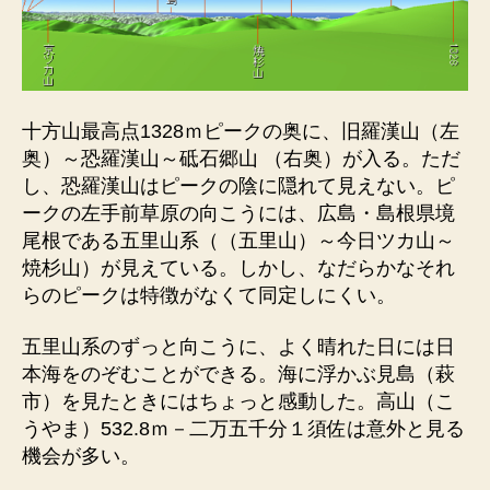
十方山最高点1328ｍピークの奥に、旧羅漢山（左
奥）～恐羅漢山～砥石郷山 （右奥）が入る。ただ
し、恐羅漢山はピークの陰に隠れて見えない。ピ
ークの左手前草原の向こうには、広島・島根県境
尾根である五里山系（（五里山）～今日ツカ山～
焼杉山）が見えている。しかし、なだらかなそれ
らのピークは特徴がなくて同定しにくい。
五里山系のずっと向こうに、よく晴れた日には日
本海をのぞむことができる。海に浮かぶ見島（萩
市）を見たときにはちょっと感動した。高山（こ
うやま）532.8ｍ－二万五千分１須佐は意外と見る
機会が多い。