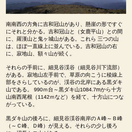
南南西の方角に吉和冠山があり、懸崖の形ですぐ
にそれと分かる。吉和冠山と（女鹿平山）との間
に、羅漢山と鬼ヶ城山がある。これら 三つの山
は、ほぼ一直線上に並んでいる。吉和冠山の右
に、寂地山、額々山が続く。
それらの手前に、細見谷渓谷（細見谷川下流部）
がある。寂地山左手前で、草原の向こうに稜線上
部をさらしているのが、渓谷の北岸にある黒ダキ
山である。 990ｍ台～黒ダキ山1084.7mから十方
山南西尾根（1142ｍなど）を経て、十方山につな
がっている。
黒ダキ山の後ろに、細見谷渓谷南岸のＡ峰～Ｂ峰
（～Ｃ峰、Ｄ峰）が見える。それらの少し後ろ